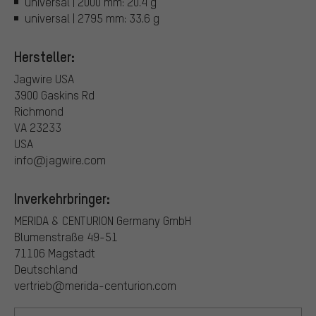
universal | 2000 mm: 20.4 g
universal | 2795 mm: 33.6 g
Hersteller:
Jagwire USA
3900 Gaskins Rd
Richmond
VA 23233
USA
info@jagwire.com
Inverkehrbringer:
MERIDA & CENTURION Germany GmbH
Blumenstraße 49-51
71106 Magstadt
Deutschland
vertrieb@merida-centurion.com