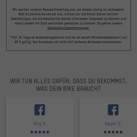
Wir werten unseren Newslettererfolg aus, um diesen stetig zu verbessern.
Bist Du bereits Kunde bei uns, nutzen wir die Daten Deiner letzten
Bestellungen, um die Newsletter Deinen Interessen anpassen zu können und
somit diesen für Dich wertvoller gestalten zu können.
Es gelten unsere
Datenschutzbestimmungen
.
*Gilt 30 Tage ab Ausstellungsdatum und ist ab einem Mindestbestellwert von
60 € gültig. Der Gutschein ist nicht mit anderen Aktionen kombinierbar.
WIR TUN ALLES DAFÜR, DASS DU BEKOMMST,
WAS DEIN BIKE BRAUCHT
facebook
Roy V.
Kevin S.
Bewertungen: 5 von 5
Bewertungen: 5 von 5