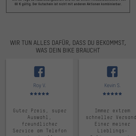
60 € gültig. Der Gutschein ist nicht mit anderen Aktionen kombinierbar.
WIR TUN ALLES DAFÜR, DASS DU BEKOMMST,
WAS DEIN BIKE BRAUCHT
facebook
Roy V.
Kevin S.
Bewertungen: 5 von 5
Bewertungen: 5 von 5
Guter Preis, super
Immer extrem
Auswahl,
schneller Versan
freundlicher
Einer meiner
Service am Telefon
Lieblings-