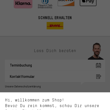
SCHNELL ERHALTEN
Lass Dich beraten
Passendere Angebote
Du bekommst, statt zufälliger Werbung, genauer passende
Terminbuchung
Angebote von uns. Diese Cookies helfen uns, Deine Interessen
besser zu erkennen und Dir relevante Produkte und Tipps zu
Kontaktformular
zeigen.
Bessere Leistung
Unsere Datenschutzerklärung
Uns interessiert, was Du in unserem Shop suchst und brauchst.
Sprache"
Mit Leistungs-Cookies nimmst Du mit Deinem Shopping-Verhalten
Hi, willkommen zum Shop!
selbst Einfluss auf die Verbesserung unserer Webseite und
DE
EN
ES
FR
Bevor Du rein kommst, schau Dir unsere
Deutsch
english
español
français
unseres Shop-Angebots.