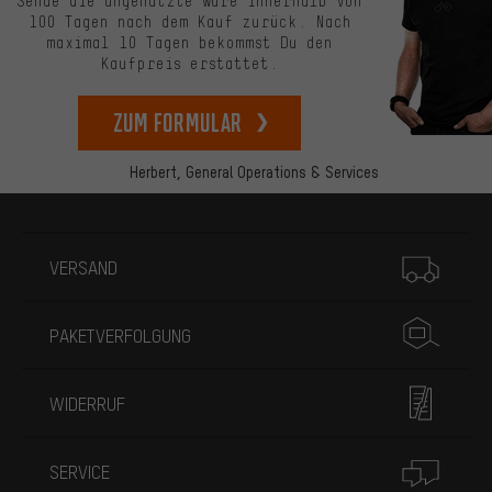
Sende die ungenutzte Ware innerhalb von
100 Tagen nach dem Kauf zurück. Nach
maximal 10 Tagen bekommst Du den
Kaufpreis erstattet.
zum Formular
Herbert,
General Operations & Services
Mehr Informationen
VERSAND
PAKETVERFOLGUNG
WIDERRUF
SERVICE