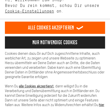
selbst Einfluss auf die Verbesserung unserer Webseite und
DE
EN
ES
FR
Bevor Du rein kommst, schau Dir unsere
Deutsch
english
español
français
unseres Shop-Angebots.
Cookie-Einstellungen
an.
Mehr Komfort
VERTRAG WIDERRUFEN
Aachener Community
Affiliateprogramm
Dein Shopping-Erlebnis wird komfortabler. Mit Komfort-Cookies
stellen wir Verknüpfungen zu Social Media Plattformen her. So
Alle Cookies akzeptieren
Impressum
Datenschutz
Allgemeine Geschäftsbedingungen
können wir dir weitere nützliche Inhalte und Informationen zur
Verfügung stellen. Zudem hast du die Möglichkeit zusätzliche
Hinweisgebersystem
Hinweise zur Batterieentsorgung
Services zu nutzen, die es dir erleichtern die richtigen Produkte zu
Nur Notwendige Cookies
finden. Beispielsweise bieten wir eine Chat-Funktion an, damit
Cookie-Einstellungen
Kontrast ändern
Fragen schnell und unkompliziert beantwortet werden können.
Cookies dienen dazu Dir auf Dich zugeschnittene Inhalte, auch
Basis
werblicher Art, zu zeigen und unsere Webseite zu optimieren.
Alle Preise verstehen sich in Euro und exkl. MwSt zuzüglich
Hierzu übermitteln wir Deine Daten auch an Dritte, die die Daten
Versandkosten
USA
für Lieferung nach
.
Basis-Cookies gewährleisten, dass Du unsere Webseite
verwenden und verarbeiten. Dabei kann auch eine Übermittlung
grundsätzlich nutzen kannst.
Deiner Daten in Drittländer ohne Angemessenheitsbeschluss oder
geeignete Garantie erfolgen.
alle Cookies akzeptierst
Wenn Du
, dann willigst Du in die
Verarbeitung und Datenübermittlung auch in Drittländer ein. Du
kannst Deine Einwilligung jederzeit für die Zukunft widerrufen.
Dann ist unsere Seite aber nicht optimiert und einige Features
hier
fallen aus. Weitere Infos auch zu Widerrufsrechten erhältst Du
.