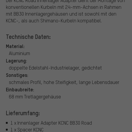
Der KCNC Road Innenlager Adapter dient der Montage von
konventionellen Kurbeln mit 24-mm-Achsen in Rahmen
mit BB30 Innenlagergehäusen und ist sowohl mit den
KCNC-, als auch Shimano-Kurbeln kompatibel.
Technische Daten:
Material:
Aluminium
Lagerung:
doppelte Edelstahl-Industrielager, gedichtet
Sonstiges:
schmales Profil, hohe Steifigkeit, lange Lebensdauer
Einbaubreite:
68 mm Tretlagergehäuse
Lieferumfang:
1 x Innenlager Adapter KCNC BB30 Road
1 x Spacer KCNC