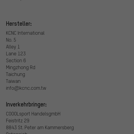
Hersteller:
KCNC International
No. 5
Alley 1
Lane 123
Section 6
Mingzhong Rd
Taichung
Taiwan
info@kcnc.com.tw
Inverkehrbringer:
COOOLsport HandelsgmbH
Feistritz 29
8843 St. Peter am Kammersberg