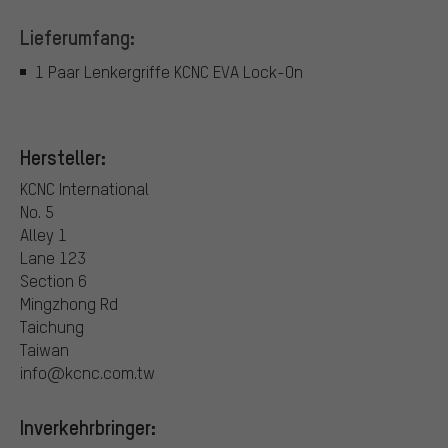
Lieferumfang:
1 Paar Lenkergriffe KCNC EVA Lock-On
Hersteller:
KCNC International
No. 5
Alley 1
Lane 123
Section 6
Mingzhong Rd
Taichung
Taiwan
info@kcnc.com.tw
Inverkehrbringer: