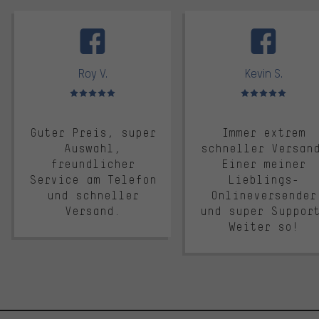
facebook
Roy V.
Kevin S.
Bewertungen: 5 von 5
Bewertungen: 5 von 5
Guter Preis, super
Immer extrem
Auswahl,
schneller Versan
freundlicher
Einer meiner
Service am Telefon
Lieblings-
und schneller
Onlineversender
Versand.
und super Suppor
Weiter so!