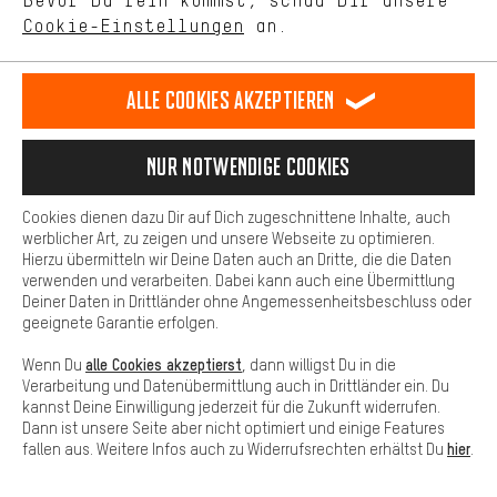
Bevor Du rein kommst, schau Dir unsere
Deutsch
english
español
français
unseres Shop-Angebots.
Cookie-Einstellungen
an.
Mehr Komfort
VERTRAG WIDERRUFEN
Aachener Community
Affiliateprogramm
Dein Shopping-Erlebnis wird komfortabler. Mit Komfort-Cookies
stellen wir Verknüpfungen zu Social Media Plattformen her. So
Alle Cookies akzeptieren
Impressum
Datenschutz
Allgemeine Geschäftsbedingungen
können wir dir weitere nützliche Inhalte und Informationen zur
Verfügung stellen. Zudem hast du die Möglichkeit zusätzliche
Hinweisgebersystem
Hinweise zur Batterieentsorgung
Services zu nutzen, die es dir erleichtern die richtigen Produkte zu
Nur Notwendige Cookies
finden. Beispielsweise bieten wir eine Chat-Funktion an, damit
Cookie-Einstellungen
Kontrast ändern
Fragen schnell und unkompliziert beantwortet werden können.
Cookies dienen dazu Dir auf Dich zugeschnittene Inhalte, auch
Basis
werblicher Art, zu zeigen und unsere Webseite zu optimieren.
Alle Preise verstehen sich in Euro und exkl. MwSt zuzüglich
Hierzu übermitteln wir Deine Daten auch an Dritte, die die Daten
Versandkosten
USA
für Lieferung nach
.
Basis-Cookies gewährleisten, dass Du unsere Webseite
verwenden und verarbeiten. Dabei kann auch eine Übermittlung
grundsätzlich nutzen kannst.
Deiner Daten in Drittländer ohne Angemessenheitsbeschluss oder
geeignete Garantie erfolgen.
alle Cookies akzeptierst
Wenn Du
, dann willigst Du in die
Verarbeitung und Datenübermittlung auch in Drittländer ein. Du
kannst Deine Einwilligung jederzeit für die Zukunft widerrufen.
Dann ist unsere Seite aber nicht optimiert und einige Features
hier
fallen aus. Weitere Infos auch zu Widerrufsrechten erhältst Du
.