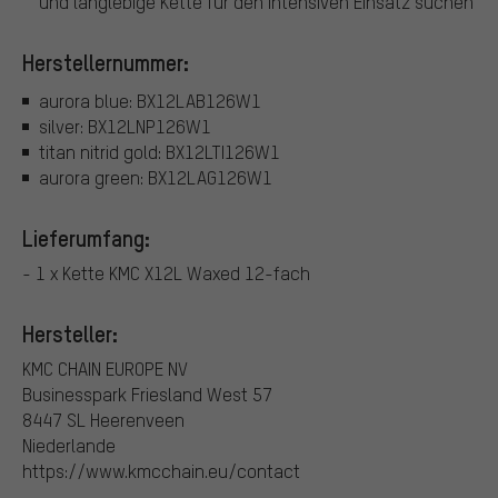
und langlebige Kette für den intensiven Einsatz suchen
Herstellernummer:
aurora blue: BX12LAB126W1
silver: BX12LNP126W1
titan nitrid gold: BX12LTI126W1
aurora green: BX12LAG126W1
Lieferumfang:
- 1 x Kette KMC X12L Waxed 12-fach
Hersteller:
KMC CHAIN EUROPE NV
Businesspark Friesland West 57
8447 SL Heerenveen
Niederlande
https://www.kmcchain.eu/contact