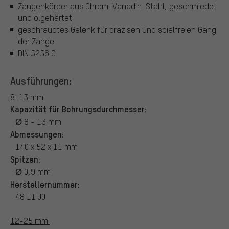
Zangenkörper aus Chrom-Vanadin-Stahl, geschmiedet
und ölgehärtet
geschraubtes Gelenk für präzisen und spielfreien Gang
der Zange
DIN 5256 C
Ausführungen:
8-13 mm:
Kapazität für Bohrungsdurchmesser:
Ø 8 - 13 mm
Abmessungen:
140 x 52 x 11 mm
Spitzen:
Ø 0,9 mm
Herstellernummer:
48 11 J0
12-25 mm: