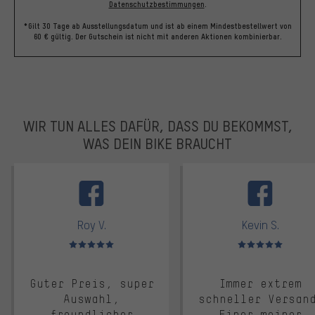
Datenschutzbestimmungen
.
*Gilt 30 Tage ab Ausstellungsdatum und ist ab einem Mindestbestellwert von
60 € gültig. Der Gutschein ist nicht mit anderen Aktionen kombinierbar.
WIR TUN ALLES DAFÜR, DASS DU BEKOMMST,
WAS DEIN BIKE BRAUCHT
facebook
Roy V.
Kevin S.
Bewertungen: 5 von 5
Bewertungen: 5 von 5
Guter Preis, super
Immer extrem
Auswahl,
schneller Versan
freundlicher
Einer meiner