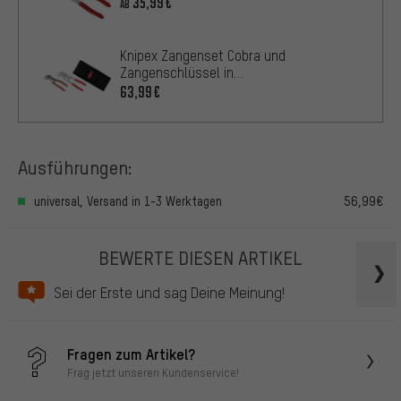
35,99€
AB
Knipex Zangenset Cobra und
Zangenschlüssel in
Werkzeuggürteltasche
63,99€
Ausführungen:
universal, Versand in 1-3 Werktagen
56,99€
BEWERTE DIESEN ARTIKEL
Sei der Erste und sag Deine Meinung!
Fragen zum Artikel?
Frag jetzt unseren Kundenservice!