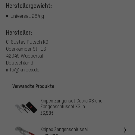
Herstellergewicht:
universal: 264 g
Hersteller:
C. Gustav Putsch KG
Oberkamper Str. 13
42349 Wuppertal
Deutschland
info@knipex.de
Verwandte Produkte
Knipex Zangenset Cobra XS und
Zangenschlüssel XS in
Werkzeuggürteltasche
56,99€
Knipex Zangenschlüssel