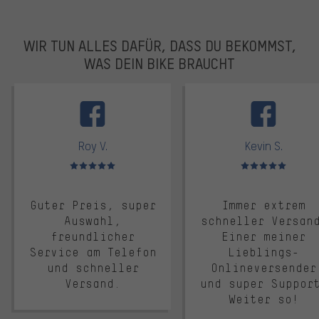
WIR TUN ALLES DAFÜR, DASS DU BEKOMMST,
WAS DEIN BIKE BRAUCHT
facebook
Roy V.
Kevin S.
Bewertungen: 5 von 5
Bewertungen: 5 von 5
Guter Preis, super
Immer extrem
Auswahl,
schneller Versan
freundlicher
Einer meiner
Service am Telefon
Lieblings-
und schneller
Onlineversender
Versand.
und super Suppor
Weiter so!