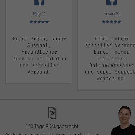
Roy V.
Kevin S.
Bewertungen: 5 von 5
Bewertungen: 5 von 5
Guter Preis, super
Immer extrem
Auswahl,
schneller Versan
freundlicher
Einer meiner
Service am Telefon
Lieblings-
und schneller
Onlineversender
Versand.
und super Suppor
Weiter so!
100 Tage Rückgaberecht
Sende die ungenutzte Ware innerhalb von