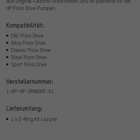
aus Original-Lezyne-Ersatzteilen und ist passend für die
HP Floor Drive Pumpen.
Kompatibilität:
CNC Floor Drive
Alloy Floor Drive
Classic Floor Drive
Steel Floor Drive
Sport Floor Drive
Herstellernummer:
1-RP-HP-ORINGKIT-V1
Lieferumfang:
1 x O-Ring Kit Lezyne