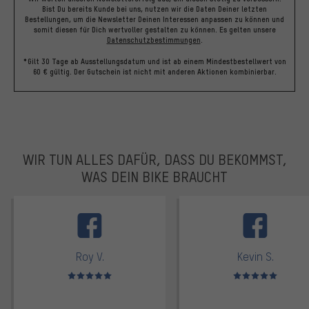
Bist Du bereits Kunde bei uns, nutzen wir die Daten Deiner letzten
Bestellungen, um die Newsletter Deinen Interessen anpassen zu können und
somit diesen für Dich wertvoller gestalten zu können.
Es gelten unsere
Datenschutzbestimmungen
.
*Gilt 30 Tage ab Ausstellungsdatum und ist ab einem Mindestbestellwert von
60 € gültig. Der Gutschein ist nicht mit anderen Aktionen kombinierbar.
WIR TUN ALLES DAFÜR, DASS DU BEKOMMST,
WAS DEIN BIKE BRAUCHT
facebook
Roy V.
Kevin S.
Bewertungen: 5 von 5
Bewertungen: 5 von 5