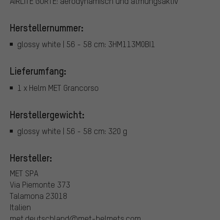
AIRLITE GURTE: aerodynamisch und atmungsaktiv
Herstellernummer:
glossy white | 56 - 58 cm: 3HM113M0BI1
Lieferumfang:
1 x Helm MET Grancorso
Herstellergewicht:
glossy white | 56 - 58 cm: 320 g
Hersteller:
MET SPA
Via Piemonte 373
Talamona 23018
Italien
met.deutschland@met-helmets.com