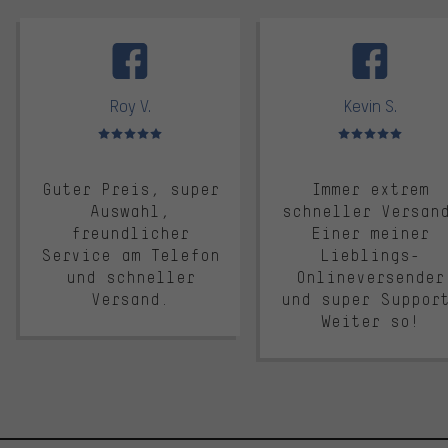
facebook
Roy V.
Kevin S.
Bewertungen: 5 von 5
Bewertungen: 5 von 5
Guter Preis, super
Immer extrem
Auswahl,
schneller Versan
freundlicher
Einer meiner
Service am Telefon
Lieblings-
und schneller
Onlineversender
Versand.
und super Suppor
Weiter so!