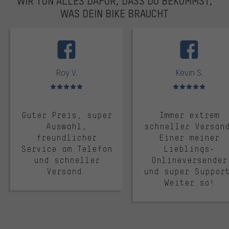
WIR TUN ALLES DAFÜR, DASS DU BEKOMMST,
WAS DEIN BIKE BRAUCHT
facebook
Roy V.
Kevin S.
Bewertungen: 5 von 5
Bewertungen: 5 von 5
Guter Preis, super
Immer extrem
Auswahl,
schneller Versan
freundlicher
Einer meiner
Service am Telefon
Lieblings-
und schneller
Onlineversender
Versand.
und super Suppor
Weiter so!