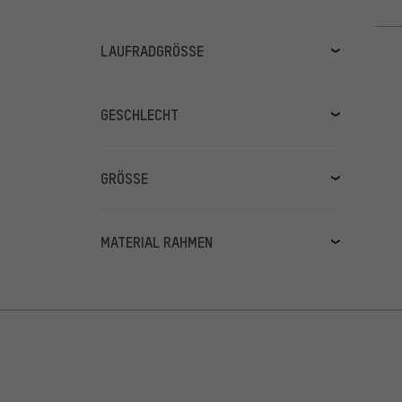
LAUFRADGRÖSSE
28"
(5)
24"
(1)
GESCHLECHT
20"
(1)
Damen
(7)
29"
(1)
Herren
(7)
GRÖSSE
Kids
(2)
XS
(5)
XXL
(5)
MATERIAL RAHMEN
S
(4)
Aluminium
(3)
XL
(4)
mehr anzeigen
(3)
Stahl (CrMo)
(3)
L
(4)
Aluminium (6061)
(2)
M
(4)
Carbon
(1)