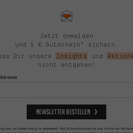
Jetzt anmelden
und 5 € Gutschein* sichern.
ass Dir unsere
Insights
und
Aktion
nicht entgehen!
-Adresse
Newsletter bestellen
lg aus, um diesen stetig zu verbessern. Bist Du bereits Kunde bei uns, nutzen wir die Dat