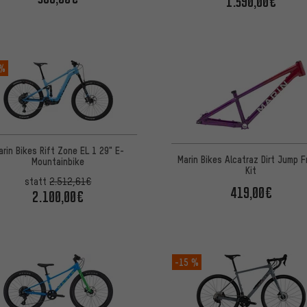
1.590,00€
 %
arin Bikes Rift Zone EL 1 29" E-
Marin Bikes Alcatraz Dirt Jump 
Mountainbike
Kit
statt
2.512,61€
419,00€
2.100,00€
-15 %