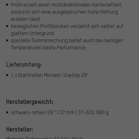
Profil erzielt einen multidirektionalen Kanteneffekt,
wodurch sich eine ausgesprochen hohe Haftung
erzielen lässt
beweglichen Profilblöcken verzahnt sich selbst auf
glattem Untergrund
spezielle Gummimischung bietet auch bei niedrigen
Temperaturen beste Performance
Lieferumfang:
1 x Drahtreifen Michelin StarGrip 28"
Herstellergewicht:
schwarz-reflex | 28 " | 37 mm | 37-622: 680 g
Hersteller:
Michelin Reifenwerke AG &Co. KGaA