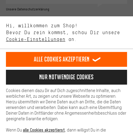
Bessere Leistung
Unsere Datenschutzerklärung
Uns interessiert, was Du in unserem Shop suchst und brauchst.
Sprache"
Mit Leistungs-Cookies nimmst Du mit Deinem Shopping-Verhalten
Hi, willkommen zum Shop!
selbst Einfluss auf die Verbesserung unserer Webseite und
DE
EN
ES
FR
Bevor Du rein kommst, schau Dir unsere
Deutsch
english
español
français
unseres Shop-Angebots.
Cookie-Einstellungen
an.
Mehr Komfort
VERTRAG WIDERRUFEN
Aachener Community
Affiliateprogramm
Dein Shopping-Erlebnis wird komfortabler. Mit Komfort-Cookies
stellen wir Verknüpfungen zu Social Media Plattformen her. So
Alle Cookies akzeptieren
Impressum
Datenschutz
Allgemeine Geschäftsbedingungen
können wir dir weitere nützliche Inhalte und Informationen zur
Verfügung stellen. Zudem hast du die Möglichkeit zusätzliche
Hinweisgebersystem
Hinweise zur Batterieentsorgung
Services zu nutzen, die es dir erleichtern die richtigen Produkte zu
Nur Notwendige Cookies
finden. Beispielsweise bieten wir eine Chat-Funktion an, damit
Cookie-Einstellungen
Kontrast ändern
Fragen schnell und unkompliziert beantwortet werden können.
Cookies dienen dazu Dir auf Dich zugeschnittene Inhalte, auch
Basis
werblicher Art, zu zeigen und unsere Webseite zu optimieren.
Alle Preise verstehen sich in Euro und exkl. MwSt zuzüglich
Hierzu übermitteln wir Deine Daten auch an Dritte, die die Daten
Versandkosten
USA
für Lieferung nach
.
Basis-Cookies gewährleisten, dass Du unsere Webseite
verwenden und verarbeiten. Dabei kann auch eine Übermittlung
grundsätzlich nutzen kannst.
Deiner Daten in Drittländer ohne Angemessenheitsbeschluss oder
geeignete Garantie erfolgen.
alle Cookies akzeptierst
Wenn Du
, dann willigst Du in die