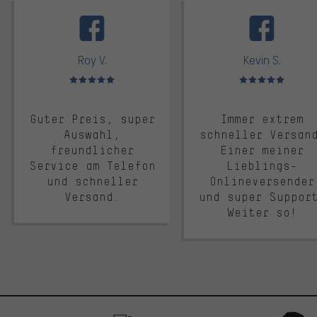
facebook
Roy V.
Kevin S.
Bewertungen: 5 von 5
Bewertungen: 5 von 5
Guter Preis, super
Immer extrem
Auswahl,
schneller Versan
freundlicher
Einer meiner
Service am Telefon
Lieblings-
und schneller
Onlineversender
Versand.
und super Suppor
Weiter so!