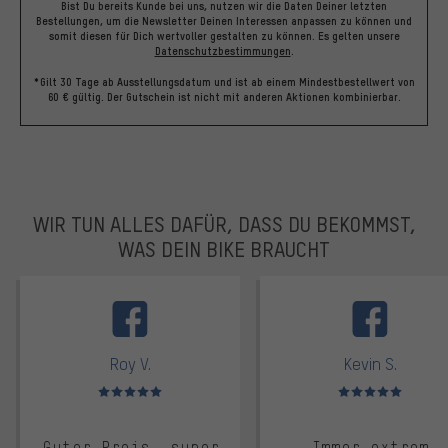
Bist Du bereits Kunde bei uns, nutzen wir die Daten Deiner letzten
Bestellungen, um die Newsletter Deinen Interessen anpassen zu können und
somit diesen für Dich wertvoller gestalten zu können.
Es gelten unsere
Datenschutzbestimmungen
.
*Gilt 30 Tage ab Ausstellungsdatum und ist ab einem Mindestbestellwert von
60 € gültig. Der Gutschein ist nicht mit anderen Aktionen kombinierbar.
WIR TUN ALLES DAFÜR, DASS DU BEKOMMST,
WAS DEIN BIKE BRAUCHT
facebook
Roy V.
Kevin S.
Bewertungen: 5 von 5
Bewertungen: 5 von 5
Guter Preis, super
Immer extrem