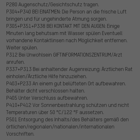
P280 Augenschutz/Gesichtschutz tragen.
P304+P340 BEI EINATMEN: Die Person an die frische Luft
bringen und für ungehinderte Atmung sorgen.
P305+P351+P338 BEI KONTAKT MIT DEN AUGEN: Einige
Minuten lang behutsam mit Wasser spülen Eventuell
vorhandene Kontaktlinsen nach Möglichkeit entfernen.
Weiter spülen.
P312 Bei Unwohlsein GIFTINFORMATIONSZENTRUM/Arzt
anrufen.
P337+P313 Bei anhaltender Augenreizung: Ärztlichen Rat
einholen/Ärztliche Hilfe hinzuziehen.
P403+P233 An einem gut belüfteten Ort aufbewahren.
Behälter dicht verschlossen halten.
P405 Unter Verschluss aufbewahren.
P410+P412 Vor Sonnenbestrahlung schützen und nicht
Temperaturen über 50 °C/122 °F aussetzen.
P501 Entsorgung des Inhalts/des Behälters gemäß den
örtlichen/regionalen/nationalen/internationalen
Vorschriften.