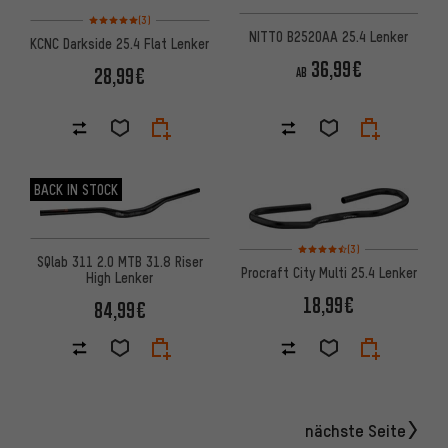
Bewertungen: 5 von 5 basierend auf 3 Bewertungen
(3)
NITTO B2520AA 25.4 Lenker
KCNC Darkside 25.4 Flat Lenker
36,99€
28,99€
AB
BACK IN STOCK
Bewertungen: 4,5 von 5 basi
(3)
SQlab 311 2.0 MTB 31.8 Riser
Procraft City Multi 25.4 Lenker
High Lenker
18,99€
84,99€
nächste Seite