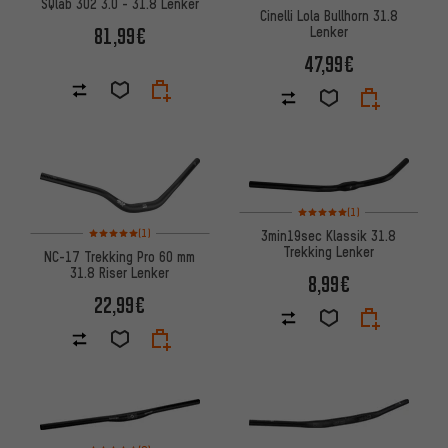
SQlab 302 3.0 - 31.8 Lenker
Cinelli Lola Bullhorn 31.8
81,99€
Lenker
47,99€
Bewertungen: 5 von 5 basier
(1)
Bewertungen: 5 von 5 basierend auf 1 Bewertungen
(1)
3min19sec Klassik 31.8
Trekking Lenker
NC-17 Trekking Pro 60 mm
31.8 Riser Lenker
8,99€
22,99€
Bewertungen: 4,5 von 5 basierend auf 8 Bewertungen