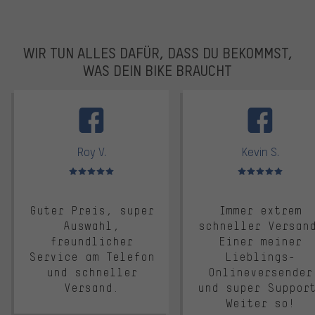
WIR TUN ALLES DAFÜR, DASS DU BEKOMMST,
WAS DEIN BIKE BRAUCHT
facebook
Roy V.
Kevin S.
Bewertungen: 5 von 5
Bewertungen: 5 von 5
Guter Preis, super
Immer extrem
Auswahl,
schneller Versan
freundlicher
Einer meiner
Service am Telefon
Lieblings-
und schneller
Onlineversender
Versand.
und super Suppor
Weiter so!