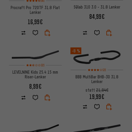
(8)
SQlab 310 3.0 - 31.8 Lenker
Procraft Pro 720TF 31.8 Flat
Lenker
84,99€
16,99€
-8 %
Bewertungen: 2,5 von 5 basierend auf 2 Bewertungen
(2)
Bewertungen: 4 von 5 basier
(2)
LEVELNINE Kids 25.4 15 mm
Riser-Lenker
BBB MultiBar BHB-30 31.8
Lenker
8,99€
statt
21,84€
19,99€