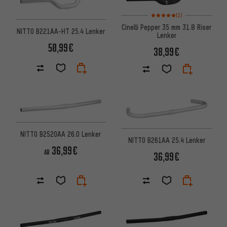
Bewertungen: 5 von 5 basier
(1)
Cinelli Pepper 35 mm 31.8 Riser
NITTO B221AA-HT 25.4 Lenker
Lenker
50,99€
38,99€
NITTO B2520AA 26.0 Lenker
NITTO B261AA 25.4 Lenker
36,99€
AB
36,99€