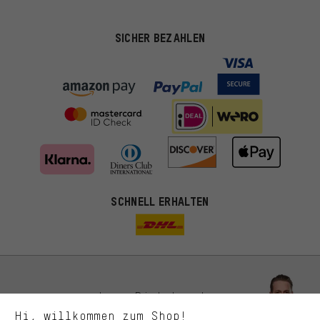
SICHER BEZAHLEN
Passendere Angebote
SCHNELL ERHALTEN
Du bekommst, statt zufälliger Werbung, genauer passende
Angebote von uns. Diese Cookies helfen uns, Deine Interessen
besser zu erkennen und Dir relevante Produkte und Tipps zu
zeigen.
Bessere Leistung
Uns interessiert, was Du in unserem Shop suchst und brauchst.
Lass Dich beraten
Mit Leistungs-Cookies nimmst Du mit Deinem Shopping-Verhalten
Hi, willkommen zum Shop!