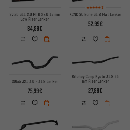
Bewertungen: 5 von 5 basier
(1)
SQlab 311 2.0 MTB 27.0 15 mm
KCNC SC Bone 31.8 Flat Lenker
Low Riser Lenker
52,99€
84,99€
Ritchey Comp Kyote 31.8 35
mm Riser Lenker
SQlab 321 3.0 - 31.8 Lenker
27,99€
75,99€