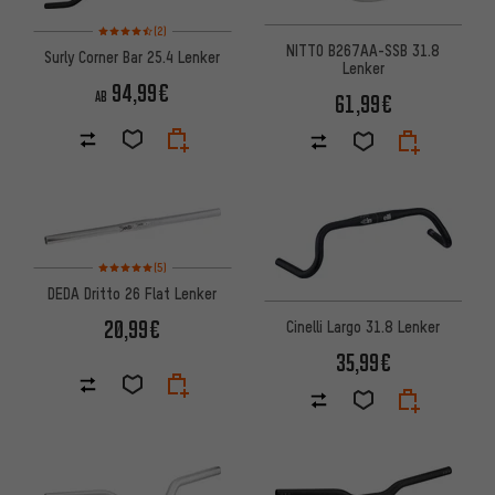
Bewertungen: 4,5 von 5 basierend auf 2 Bewertungen
(2)
NITTO B267AA-SSB 31.8
Surly Corner Bar 25.4 Lenker
Lenker
94,99€
AB
61,99€
Bewertungen: 5 von 5 basierend auf 5 Bewertungen
(5)
DEDA Dritto 26 Flat Lenker
20,99€
Cinelli Largo 31.8 Lenker
35,99€