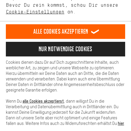
selbst Einfluss auf die Verbesserung unserer Webseite und
Bevor Du rein kommst, schau Dir unsere
unseres Shop-Angebots.
Terminbuchung
Cookie-Einstellungen
an.
Mehr Komfort
Kontaktformular
Dein Shopping-Erlebnis wird komfortabler. Mit Komfort-Cookies
stellen wir Verknüpfungen zu Social Media Plattformen her. So
Alle Cookies akzeptieren
Unsere Datenschutzerklärung
können wir dir weitere nützliche Inhalte und Informationen zur
Verfügung stellen. Zudem hast du die Möglichkeit zusätzliche
Sprache"
Services zu nutzen, die es dir erleichtern die richtigen Produkte zu
Nur Notwendige Cookies
finden. Beispielsweise bieten wir eine Chat-Funktion an, damit
DE
EN
ES
FR
Deutsch
english
español
français
Fragen schnell und unkompliziert beantwortet werden können.
Cookies dienen dazu Dir auf Dich zugeschnittene Inhalte, auch
Basis
werblicher Art, zu zeigen und unsere Webseite zu optimieren.
Hierzu übermitteln wir Deine Daten auch an Dritte, die die Daten
VERTRAG WIDERRUFEN
Aachener Community
Affiliateprogramm
Basis-Cookies gewährleisten, dass Du unsere Webseite
verwenden und verarbeiten. Dabei kann auch eine Übermittlung
grundsätzlich nutzen kannst.
Deiner Daten in Drittländer ohne Angemessenheitsbeschluss oder
Impressum
Datenschutz
Allgemeine Geschäftsbedingungen
geeignete Garantie erfolgen.
Hinweisgebersystem
Hinweise zur Batterieentsorgung
alle Cookies akzeptierst
Wenn Du
, dann willigst Du in die
Verarbeitung und Datenübermittlung auch in Drittländer ein. Du
Cookie-Einstellungen
Kontrast ändern
kannst Deine Einwilligung jederzeit für die Zukunft widerrufen.
Dann ist unsere Seite aber nicht optimiert und einige Features
Alle Preise verstehen sich in Euro und exkl. MwSt zuzüglich
hier
fallen aus. Weitere Infos auch zu Widerrufsrechten erhältst Du
.
Versandkosten
USA
für Lieferung nach
.