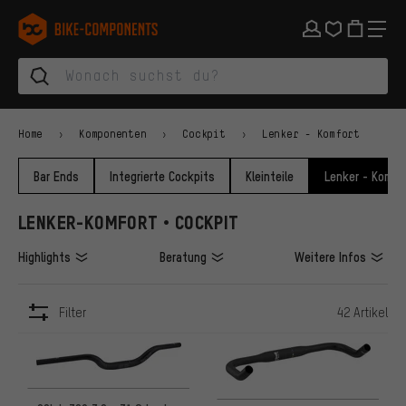
Zur Hauptnavigation springen
Zur Kategorienavigation springen
Zum Inhalt springen
Zu Marken und Newsletter springen
Zur Fußzeile springen
bike-components.de Startseite
Home
Komponenten
Cockpit
Lenker - Komfort
Bar Ends
Integrierte Cockpits
Kleinteile
Lenker - Komfo
LENKER-KOMFORT • COCKPIT
Highlights
Beratung
Weitere Infos
Filter
42 Artikel
ARTIKEL