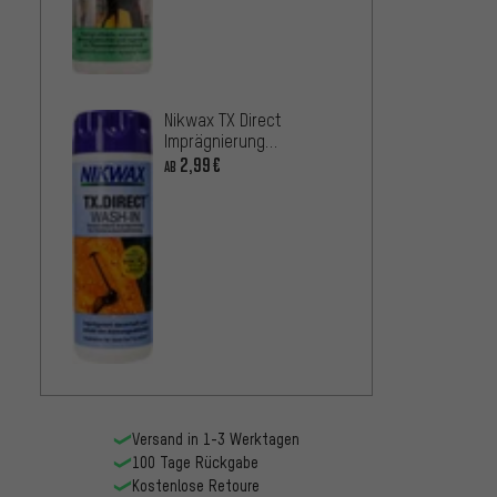
Endura
8,99€
Nikwax TX Direct
Imprägnierung
Flüssigwaschmittel
2,99€
AB
Versand in 1-3 Werktagen
100 Tage Rückgabe
Kostenlose Retoure