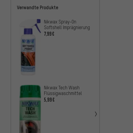
Verwandte Produkte
Nikwax Spray-On
Dynami
Softshell Imprägnierung
Impräg
7,99€
15,99
Muc-O
Footwe
Impräg
12,99
Nikwax Tech Wash
Flüssigwaschmittel
5,99€