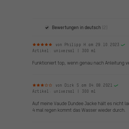
veröffentlichen alle ordnungsgemäß abgegebenen B
Bewertungen in deutsch
(2)
5 von 5 Sternen
von Philipp H.
am 29.10.2023
Artikel
: universal | 300 ml
Funktioniert top, wenn genau nach Anleitung v
3 von 5 Sternen
von Dirk S.
am 04.08.2021
Artikel
: universal | 300 ml
Auf meine Vaude Dundee Jacke hält es nicht la
4 mal regen kommt das Wasser wieder durch.