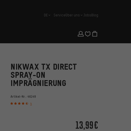
DE
Service
Über uns
Jobs
Blog
Deutsch
NIKWAX TX DIRECT
SPRAY-ON
IMPRÄGNIERUNG
Artikel-Nr.:
46149
4
13,99€