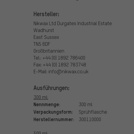
Hersteller:
Nikwax Ltd
Durgates Industrial Estate
Wadhurst
East Sussex
TN5 6DF
Großbritannien
Tel.: +44 (0) 1892 786400
Fax: +44 (0) 1892 783748
E-Mail: info@nikwax.co.uk
Ausführungen:
300 ml:
Nennmenge:
300 ml
Verpackungsform:
Sprühflasche
Herstellernummer:
300110000
500 ml: