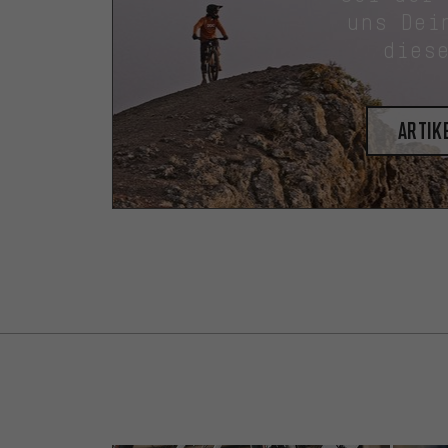
uns Dei
dies
Artik