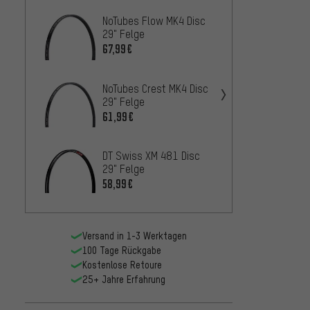
NoTubes Flow MK4 Disc
Race F
29" Felge
30 29"
67,99€
80,
AB
DT Swi
NoTubes Crest MK4 Disc
29" Fe
29" Felge
63,99
61,99€
Race F
DT Swiss XM 481 Disc
29" Fe
29" Felge
52,99
58,99€
Versand in 1-3 Werktagen
100 Tage Rückgabe
Kostenlose Retoure
25+ Jahre Erfahrung