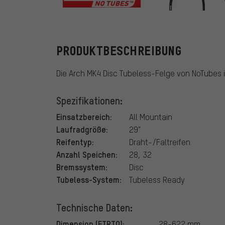
NoTubes
PRODUKTBESCHREIBUNG
Die Arch MK4 Disc Tubeless-Felge von NoTubes i
Spezifikationen:
Einsatzbereich:
All Mountain
Laufradgröße:
29"
Reifentyp:
Draht-/Faltreifen
Anzahl Speichen:
28, 32
Bremssystem:
Disc
Tubeless-System:
Tubeless Ready
Technische Daten:
Dimension (ETRTO):
28-622 mm