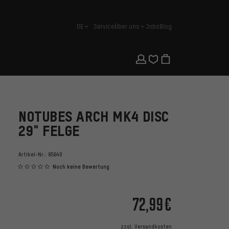
DE
Service
Über uns
Jobs
Blog
Deutsch
NOTUBES ARCH MK4 DISC
29" FELGE
Artikel-Nr.:
85640
Noch keine Bewertung
72,99€
zzgl.
Versandkosten