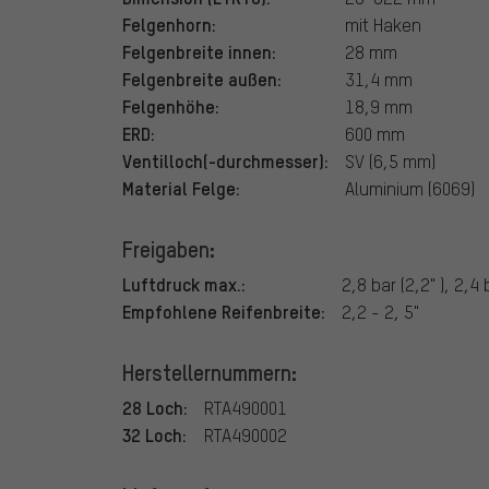
Felgenhorn:
mit Haken
Felgenbreite innen:
28 mm
Felgenbreite außen:
31,4 mm
Felgenhöhe:
18,9 mm
ERD:
600 mm
Ventilloch(-durchmesser):
SV (6,5 mm)
Material Felge:
Aluminium (6069)
Freigaben:
Luftdruck max.:
2,8 bar (2,2" ), 2,4 
Empfohlene Reifenbreite:
2,2 - 2, 5"
Herstellernummern:
28 Loch:
RTA490001
32 Loch:
RTA490002