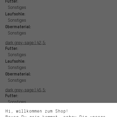
Futter:
Sonstiges
Laufsohle:
Sonstiges
Obermaterial:
Sonstiges
dark grey-sage | 42,5:
Futter:
Sonstiges
Laufsohle:
Passendere Angebote
Sonstiges
Du bekommst, statt zufälliger Werbung, genauer passende
Obermaterial:
Angebote von uns. Diese Cookies helfen uns, Deine Interessen
Sonstiges
besser zu erkennen und Dir relevante Produkte und Tipps zu
zeigen.
dark grey-sage | 45,5:
Futter:
Bessere Leistung
Sonstiges
Uns interessiert, was Du in unserem Shop suchst und brauchst.
Laufsohle:
Mit Leistungs-Cookies nimmst Du mit Deinem Shopping-Verhalten
Hi, willkommen zum Shop!
selbst Einfluss auf die Verbesserung unserer Webseite und
Sonstiges