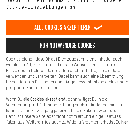
Bevor Du rein kommst, schau Dir unsere
unseres Shop-Angebots.
Obermaterial:
Cookie-Einstellungen
an.
Mehr Komfort
Sonstiges
Dein Shopping-Erlebnis wird komfortabler. Mit Komfort-Cookies
dark grey-sage | 47:
stellen wir Verknüpfungen zu Social Media Plattformen her. So
Alle Cookies akzeptieren
Futter:
können wir dir weitere nützliche Inhalte und Informationen zur
Sonstiges
Verfügung stellen. Zudem hast du die Möglichkeit zusätzliche
Services zu nutzen, die es dir erleichtern die richtigen Produkte zu
Laufsohle:
Nur Notwendige Cookies
finden. Beispielsweise bieten wir eine Chat-Funktion an, damit
Sonstiges
Fragen schnell und unkompliziert beantwortet werden können.
Obermaterial:
Cookies dienen dazu Dir auf Dich zugeschnittene Inhalte, auch
Basis
werblicher Art, zu zeigen und unsere Webseite zu optimieren.
Sonstiges
Hierzu übermitteln wir Deine Daten auch an Dritte, die die Daten
Basis-Cookies gewährleisten, dass Du unsere Webseite
verwenden und verarbeiten. Dabei kann auch eine Übermittlung
grundsätzlich nutzen kannst.
Deiner Daten in Drittländer ohne Angemessenheitsbeschluss oder
Herstellernummer:
geeignete Garantie erfolgen.
black | 37: 802520511037
alle Cookies akzeptierst
Wenn Du
, dann willigst Du in die
black | 38: 802520511038
Verarbeitung und Datenübermittlung auch in Drittländer ein. Du
black | 39: 802520511039
kannst Deine Einwilligung jederzeit für die Zukunft widerrufen.
black | 39,5: 8025205110395
Dann ist unsere Seite aber nicht optimiert und einige Features
black | 40: 802520511040
hier
fallen aus. Weitere Infos auch zu Widerrufsrechten erhältst Du
.
black | 40,5: 8025205110405