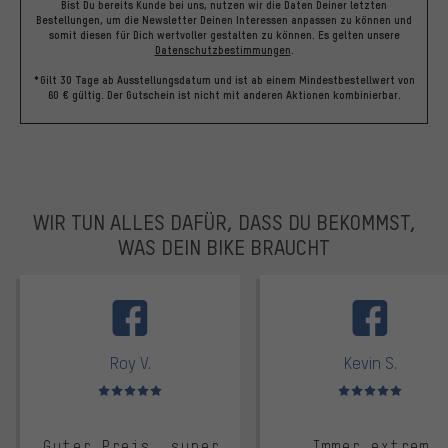
Bist Du bereits Kunde bei uns, nutzen wir die Daten Deiner letzten
Bestellungen, um die Newsletter Deinen Interessen anpassen zu können und
somit diesen für Dich wertvoller gestalten zu können.
Es gelten unsere
Datenschutzbestimmungen
.
*Gilt 30 Tage ab Ausstellungsdatum und ist ab einem Mindestbestellwert von
60 € gültig. Der Gutschein ist nicht mit anderen Aktionen kombinierbar.
WIR TUN ALLES DAFÜR, DASS DU BEKOMMST,
WAS DEIN BIKE BRAUCHT
facebook
Roy V.
Kevin S.
Bewertungen: 5 von 5
Bewertungen: 5 von 5
Guter Preis, super
Immer extrem