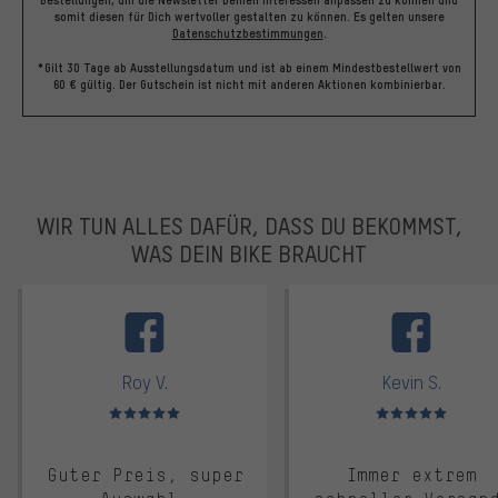
Bestellungen, um die Newsletter Deinen Interessen anpassen zu können und
somit diesen für Dich wertvoller gestalten zu können.
Es gelten unsere
Datenschutzbestimmungen
.
*Gilt 30 Tage ab Ausstellungsdatum und ist ab einem Mindestbestellwert von
60 € gültig. Der Gutschein ist nicht mit anderen Aktionen kombinierbar.
WIR TUN ALLES DAFÜR, DASS DU BEKOMMST,
WAS DEIN BIKE BRAUCHT
facebook
Roy V.
Kevin S.
Bewertungen: 5 von 5
Bewertungen: 5 von 5
Guter Preis, super
Immer extrem