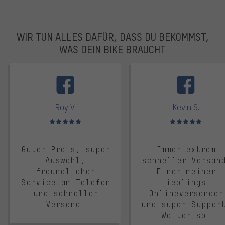
WIR TUN ALLES DAFÜR, DASS DU BEKOMMST,
WAS DEIN BIKE BRAUCHT
facebook
Roy V.
Kevin S.
Bewertungen: 5 von 5
Bewertungen: 5 von 5
Guter Preis, super
Immer extrem
Auswahl,
schneller Versan
freundlicher
Einer meiner
Service am Telefon
Lieblings-
und schneller
Onlineversender
Versand.
und super Suppor
Weiter so!