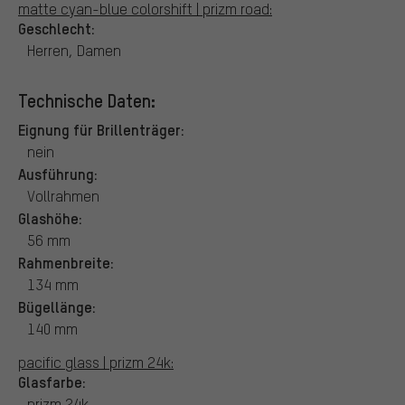
matte cyan-blue colorshift | prizm road:
Geschlecht:
Herren, Damen
Technische Daten:
Eignung für Brillenträger:
nein
Ausführung:
Vollrahmen
Glashöhe:
56 mm
Rahmenbreite:
134 mm
Bügellänge:
140 mm
pacific glass | prizm 24k:
Glasfarbe:
prizm 24k