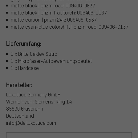
matte black | prizm road: OO9406-0837
matte black | prizm trail torch: OO9406-1137
matte carbon | prizm 24k: OO9406-0537
matte cyan-blue colorshift | prizm road: OO9406-C137
Lieferumfang:
1 x Brille Oakley Sutro
1 x Mikrofaser-Aufbewahrungsbeutel
1 x Hardcase
Hersteller:
Luxottica Germany GmbH
Werner-von-Siemens-Ring 14
85630 Grasbrunn
Deutschland
info@de.luxottica.com