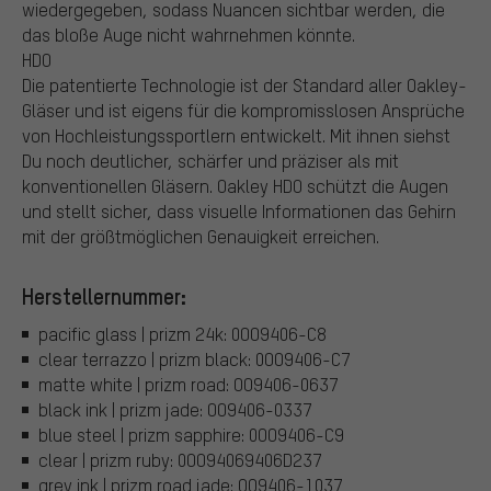
wiedergegeben, sodass Nuancen sichtbar werden, die
das bloße Auge nicht wahrnehmen könnte.
HDO
Die patentierte Technologie ist der Standard aller Oakley-
Gläser und ist eigens für die kompromisslosen Ansprüche
von Hochleistungssportlern entwickelt. Mit ihnen siehst
Du noch deutlicher, schärfer und präziser als mit
konventionellen Gläsern. Oakley HDO schützt die Augen
und stellt sicher, dass visuelle Informationen das Gehirn
mit der größtmöglichen Genauigkeit erreichen.
Herstellernummer:
pacific glass | prizm 24k: 0OO9406-C8
clear terrazzo | prizm black: 0OO9406-C7
matte white | prizm road: OO9406-0637
black ink | prizm jade: OO9406-0337
blue steel | prizm sapphire: 0OO9406-C9
clear | prizm ruby: 0OO94069406D237
grey ink | prizm road jade: OO9406-1037