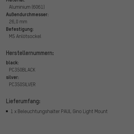
Aluminium (6061)
Außendurchmesser:
26,0 mm
Befestigung:
M5 Anlötsockel
Herstellernummern:
black:
PC350BLACK
silver:
PC350SILVER
Lieferumfang:
1 x Beleuchtungshalter PAUL Gino Light Mount