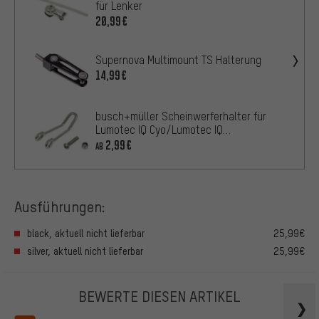
für Lenker
20,99€
Supernova Multimount TS Halterung
14,99€
busch+müller Scheinwerferhalter für
Lumotec IQ Cyo/Lumotec IQ
Fly/Lumotec IQ Lyt
2,99€
AB
Ausführungen:
black, aktuell nicht lieferbar
25,99€
silver, aktuell nicht lieferbar
25,99€
BEWERTE DIESEN ARTIKEL