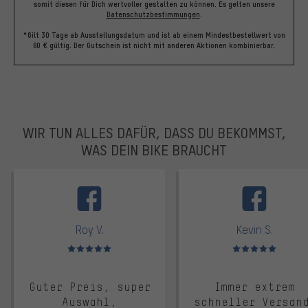
somit diesen für Dich wertvoller gestalten zu können.
Es gelten unsere
Datenschutzbestimmungen
.
*Gilt 30 Tage ab Ausstellungsdatum und ist ab einem Mindestbestellwert von
60 € gültig. Der Gutschein ist nicht mit anderen Aktionen kombinierbar.
WIR TUN ALLES DAFÜR, DASS DU BEKOMMST,
WAS DEIN BIKE BRAUCHT
facebook
Roy V.
Kevin S.
Bewertungen: 5 von 5
Bewertungen: 5 von 5
Guter Preis, super
Immer extrem
Auswahl,
schneller Versan