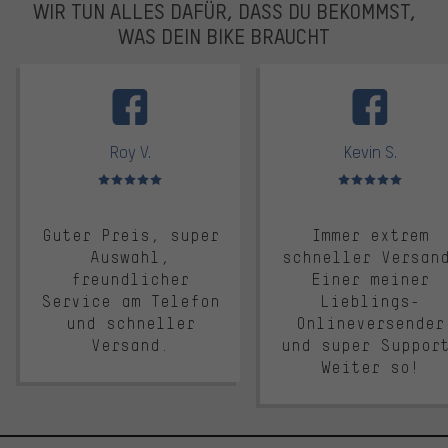
WIR TUN ALLES DAFÜR, DASS DU BEKOMMST,
WAS DEIN BIKE BRAUCHT
facebook
Roy V.
Kevin S.
Bewertungen: 5 von 5
Bewertungen: 5 von 5
Guter Preis, super
Immer extrem
Auswahl,
schneller Versan
freundlicher
Einer meiner
Service am Telefon
Lieblings-
und schneller
Onlineversender
Versand.
und super Suppor
Weiter so!