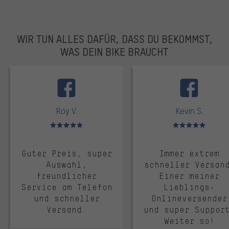
WIR TUN ALLES DAFÜR, DASS DU BEKOMMST,
WAS DEIN BIKE BRAUCHT
facebook
Roy V.
Kevin S.
Bewertungen: 5 von 5
Bewertungen: 5 von 5
Guter Preis, super
Immer extrem
Auswahl,
schneller Versan
freundlicher
Einer meiner
Service am Telefon
Lieblings-
und schneller
Onlineversender
Versand.
und super Suppor
Weiter so!