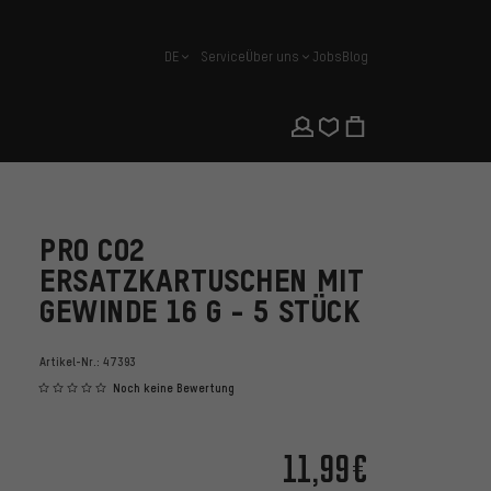
DE
Service
Über uns
Jobs
Blog
Deutsch
PRO CO2
ERSATZKARTUSCHEN MIT
GEWINDE 16 G - 5 STÜCK
Artikel-Nr.:
47393
Noch keine Bewertung
11,99€