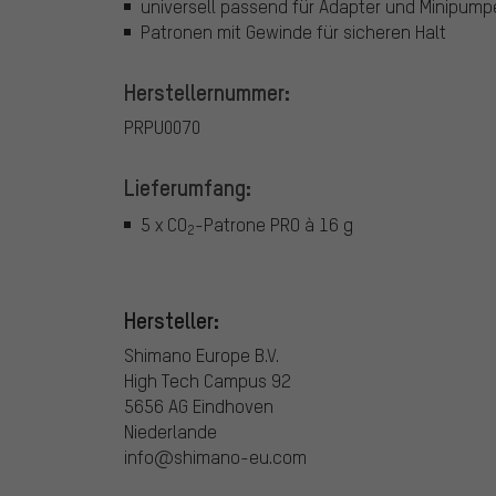
universell passend für Adapter und Minipum
Patronen mit Gewinde für sicheren Halt
Herstellernummer:
PRPU0070
Lieferumfang:
5 x CO
-Patrone PRO à 16 g
2
Hersteller:
Shimano Europe B.V.
High Tech Campus 92
5656 AG Eindhoven
Niederlande
info@shimano-eu.com