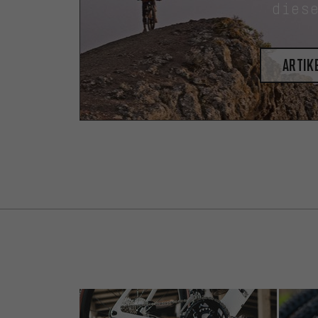
dies
Artik