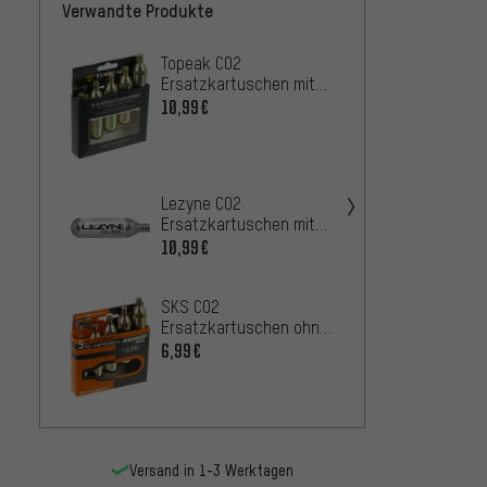
Verwandte Produkte
Topeak CO2
SKS C
Ersatzkartuschen mit
Ersat
Gewinde 5er Set
Gewind
10,99€
5,99€
BBB A
CO2 E
Lezyne CO2
mit Ge
4,99€
Ersatzkartuschen mit
Stück
Gewinde 16 g - 5 Stück
10,99€
PRO C
Ersat
SKS CO2
Gewind
10,99
Ersatzkartuschen ohne
Gewinde 16 g - 5 Stück
6,99€
Versand in 1-3 Werktagen