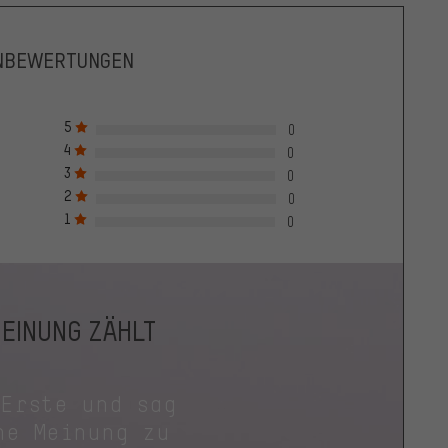
NBEWERTUNGEN
5
0
4
0
3
0
2
0
1
0
MEINUNG ZÄHLT
 Erste und sag
ne Meinung zu