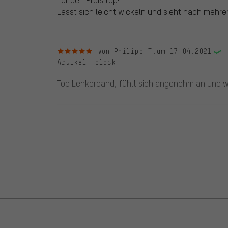
Lässt sich leicht wickeln und sieht nach mehr
5 von 5 Sternen
von Philipp T.
am 17.04.2021
Artikel
: black
Top Lenkerband, fühlt sich angenehm an und w
5 von 5 Sternen
von Markus W.
am 11.02.2021
Artikel
: black
Sehr einfach zu wickeln. Haptisch komfortabel. 
5 von 5 Sternen
von Sandro T.
am 21.10.2020
Artikel
: black
Alles dabei, super Preis-Leistungs-Verhältnis.