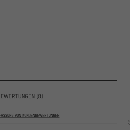
BEWERTUNGEN
(8)
RFASSUNG VON KUNDENBEWERTUNGEN
he vor dem 28.05.2022 und solche ab dem 28.05.2022. Ab dem