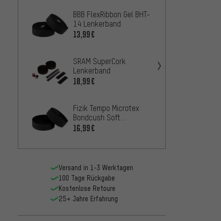
BBB FlexRibbon Gel BHT-
Fizik 
14 Lenkerband
Classi
13,99€
14,99
SRAM SuperCork
BBB Gr
Lenkerband
BHT-1
10,99€
13,99
Fizik Tempo Microtex
Supac
Bondcush Soft
Kush 
Lenkerband
16,99€
15,99
Versand in 1-3 Werktagen
100 Tage Rückgabe
Kostenlose Retoure
25+ Jahre Erfahrung