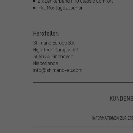
2 x Lenkerband PRO Classic Comfort
inkl. Montagezubehör
Hersteller:
Shimano Europe B.V.
High Tech Campus 92
5656 AG Eindhoven
Niederlande
info@shimano-eu.com
KUNDEN
INFORMATIONEN ZUR E
In den veröffentlichten Bewertungen finden sich solc