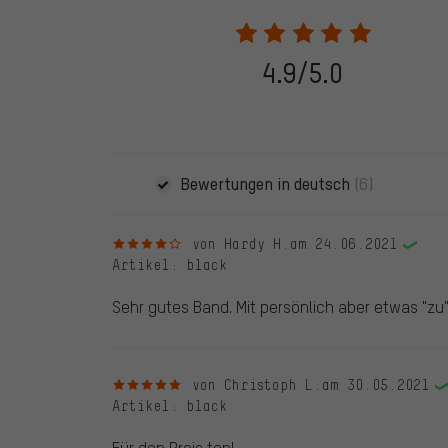
28.05.2022 werden nur Bewertungen veröffentlicht, die
eine Bestellnummer angegeben wird. Wir schalten die
frei. Alle verifizierten Bewertungen sind mit einem grün
dem 28.05.2022 und ab dem 28.05.2022. Vor dem 28.
4.9/5.0
die bewertete Ware nicht bei uns gekauft haben. Dies
veröffentlichen alle ordnungsgemäß abgegebenen B
Bewertungen in deutsch
(6)
4 von 5 Sternen
von Hardy H.
am 24.06.2021
Artikel
: black
Sehr gutes Band. Mit persönlich aber etwas "zu" 
5 von 5 Sternen
von Christoph L.
am 30.05.2021
Artikel
: black
Für den Preis top!