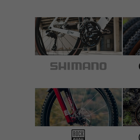
Klare Kaufempfehlung!
5 von 5 Sternen
von Alexander W.
am 14.05.2020
Artikel
: black
super Preis
und komfortabel