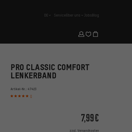
DE
Service
Über uns
Jobs
Blog
Deutsch
PRO CLASSIC COMFORT
LENKERBAND
Artikel-Nr.:
47423
8
7,99€
zzgl.
Versandkosten