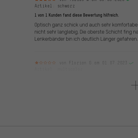
Artikel
: schwarz
1 von 1 Kunden fand diese Bewertung hilfreich.
Optisch ganz schick und auch sehr komfortabel
nicht sehr langlebig. Die oberste Schicht fing
Lenkerbänder bin ich deutlich Länger gefahren.
1 von 5 Sternen
von Florian G.
am 01.07.2023
Artikel
: multicolor
2 von 2 Kunden fanden diese Bewertung hilfreich.
Nach nur rund 500km löst sich die oberste Schi
1 von 5 Sternen
von Niklas E.
am 07.06.2023
Artikel
: multicolor
2 von 3 Kunden fanden diese Bewertung hilfreich.
Lenkerband ist auf den ersten Eindruck gut vera