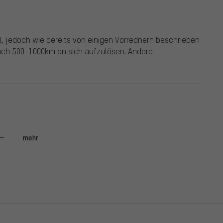
, jedoch wie bereits von einigen Vorrednern beschrieben
 nach 500-1000km an sich aufzulösen. Andere
mehr
cht förmlich auf. Keine Empfehlung!
rbeitet und so wie man es sich vorstellt. Nach gut