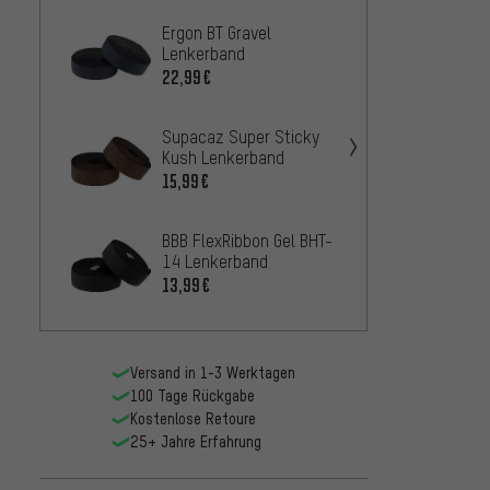
Ergon BT Gravel
Supac
Lenkerband
Kush 
Lenke
22,99€
23,99
Supacaz Super Sticky
SRAM 
Kush Lenkerband
Lenke
15,99€
10,99
BBB FlexRibbon Gel BHT-
Fizik 
14 Lenkerband
Bondc
Lenke
13,99€
16,99
Versand in 1-3 Werktagen
100 Tage Rückgabe
Kostenlose Retoure
25+ Jahre Erfahrung