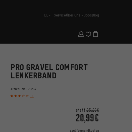
DE
Service
Über uns
Jobs
Blog
Deutsch
PRO GRAVEL COMFORT
LENKERBAND
Artikel-Nr.:
75204
10
statt
25,20€
20,99€
zzgl.
Versandkosten