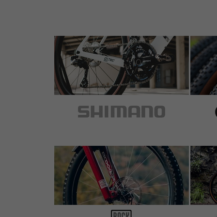
400km Bikepacking hat sich bereits das Design 
aus. Nach einer Woche Nutzung ziemlich schade.
3 von 5 Sternen
von Muratcan G.
am 08.12.2022
(g
Artikel
: schwarz
An sich fühlt es sich sehr hochwertig an, aber...
Aufgrund der großen Abnutzungserscheinungen 
Lenkerband jedoch nur bedingt empfehlen.
5 von 5 Sternen
von Dragos D.
am 16.11.2022
Artikel
: schwarz
Guter Qualität