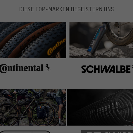
gelöst, das Lenkerband sieht jetzt ziemlich abgetanzt
DIESE TOP-MARKEN BEGEISTERN UNS
 Empfehle Lizardskin hält länger!
eändert am 21.03.2025)
nach einer ca. 800 km langen Tour kann ich das