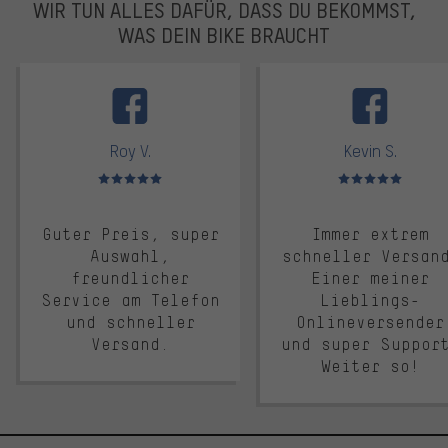
WIR TUN ALLES DAFÜR, DASS DU BEKOMMST,
WAS DEIN BIKE BRAUCHT
facebook
Roy V.
Kevin S.
Bewertungen: 5 von 5
Bewertungen: 5 von 5
Guter Preis, super
Immer extrem
Auswahl,
schneller Versan
freundlicher
Einer meiner
Service am Telefon
Lieblings-
und schneller
Onlineversender
Versand.
und super Suppor
Weiter so!