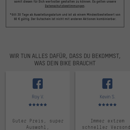
somit diesen für Dich wertvoller gestalten zu können.
Es gelten unsere
Datenschutzbestimmungen
.
*Gilt 30 Tage ab Ausstellungsdatum und ist ab einem Mindestbestellwert von
60 € gültig. Der Gutschein ist nicht mit anderen Aktionen kombinierbar.
WIR TUN ALLES DAFÜR, DASS DU BEKOMMST,
WAS DEIN BIKE BRAUCHT
facebook
Roy V.
Kevin S.
Bewertungen: 5 von 5
Bewertungen: 5 von 5
Guter Preis, super
Immer extrem
Auswahl,
schneller Versan