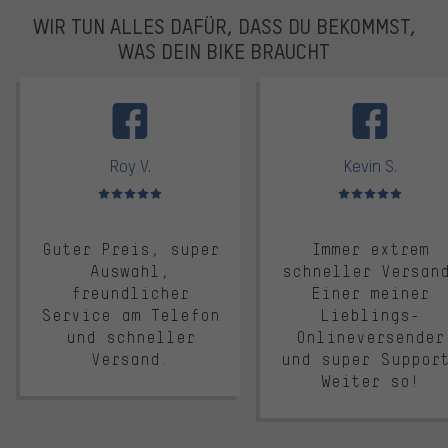
WIR TUN ALLES DAFÜR, DASS DU BEKOMMST,
WAS DEIN BIKE BRAUCHT
facebook
Roy V.
Kevin S.
Bewertungen: 5 von 5
Bewertungen: 5 von 5
Guter Preis, super
Immer extrem
Auswahl,
schneller Versan
freundlicher
Einer meiner
Service am Telefon
Lieblings-
und schneller
Onlineversender
Versand.
und super Suppor
Weiter so!