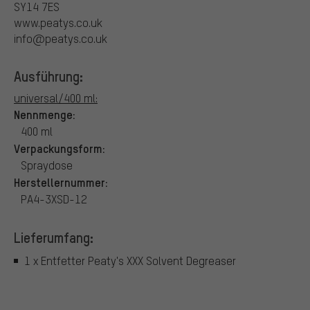
SY14 7ES
www.peatys.co.uk
info@peatys.co.uk
Ausführung:
universal/400 ml:
Nennmenge:
400 ml
Verpackungsform:
Spraydose
Herstellernummer:
PA4-3XSD-12
Lieferumfang:
1 x Entfetter Peaty's XXX Solvent Degreaser