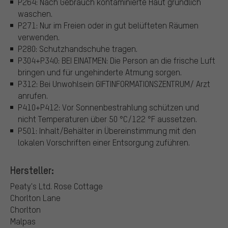
P264: Nach Gebrauch kontaminierte Haut gründlich
waschen.
P271: Nur im Freien oder in gut belüfteten Räumen
verwenden.
P280: Schutzhandschuhe tragen.
P304+P340: BEI EINATMEN: Die Person an die frische Luft
bringen und für ungehinderte Atmung sorgen.
P312: Bei Unwohlsein GIFTINFORMATIONSZENTRUM/ Arzt
anrufen.
P410+P412: Vor Sonnenbestrahlung schützen und
nicht Temperaturen über 50 °C/122 °F aussetzen.
P501: Inhalt/Behälter in Übereinstimmung mit den
lokalen Vorschriften einer Entsorgung zuführen.
Hersteller:
Peaty's Ltd.
Rose Cottage
Chorlton Lane
Chorlton
Malpas