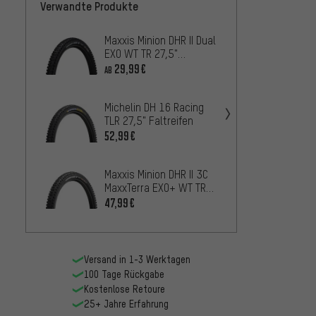
Verwandte Produkte
Maxxis Minion DHR II Dual
Pirell
EXO WT TR 27,5"
Rear S
Faltreifen
Faltre
29,99€
46,
AB
AB
Michelin DH 16 Racing
Michel
TLR 27,5" Faltreifen
Racing
Faltre
52,99€
50,99
Maxxis Minion DHR II 3C
Contin
MaxxTerra EXO+ WT TR
King 2
27,5" Faltreifen
47,99€
22,
AB
Versand in 1-3 Werktagen
100 Tage Rückgabe
Kostenlose Retoure
25+ Jahre Erfahrung