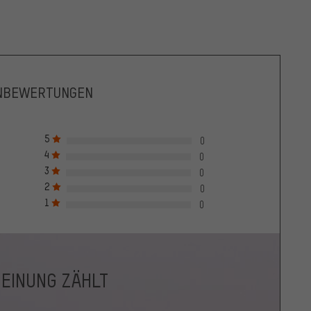
NBEWERTUNGEN
5
0
4
0
3
0
2
0
1
0
MEINUNG ZÄHLT