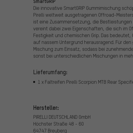
SmartGRIP
Die innovative SmartGRIP Gummimischung schöp
Pirelli weltweit ausgetragenen Offroad-Meiste
ist eine Zusammensetzung, die Bestleistungen be
vereint dabei zwei Eigenschaften, die sich im
Festigkeit und chemischen Grip. Das bedeutet,
auf nassem Untergrund herausragend. Für den 
Mischung zum Einsatz, sodass bei zunehmendem
sonst bei unterschiedlichen Mischungen in mehr
Lieferumfang:
1 x Faltreifen Pirelli Scorpion MTB Rear Specif
Hersteller:
PIRELLI DEUTSCHLAND GmbH
Höchster Straße 48 - 60
64747 Breuberg