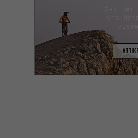
Sei der
uns Dei
dies
Artik