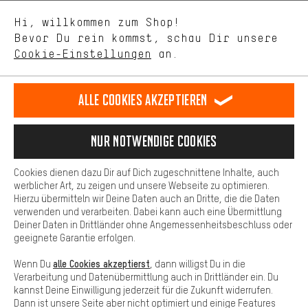
Uns interessiert, was Du in unserem Shop suchst und brauchst.
Sprache"
Mit Leistungs-Cookies nimmst Du mit Deinem Shopping-Verhalten
Hi, willkommen zum Shop!
selbst Einfluss auf die Verbesserung unserer Webseite und
DE
EN
ES
FR
Bevor Du rein kommst, schau Dir unsere
Deutsch
english
español
français
unseres Shop-Angebots.
Cookie-Einstellungen
an.
Mehr Komfort
VERTRAG WIDERRUFEN
Aachener Community
Affiliateprogramm
Dein Shopping-Erlebnis wird komfortabler. Mit Komfort-Cookies
stellen wir Verknüpfungen zu Social Media Plattformen her. So
Alle Cookies akzeptieren
Impressum
Datenschutz
Allgemeine Geschäftsbedingungen
können wir dir weitere nützliche Inhalte und Informationen zur
Verfügung stellen. Zudem hast du die Möglichkeit zusätzliche
Hinweisgebersystem
Hinweise zur Batterieentsorgung
Services zu nutzen, die es dir erleichtern die richtigen Produkte zu
Nur Notwendige Cookies
finden. Beispielsweise bieten wir eine Chat-Funktion an, damit
Cookie-Einstellungen
Kontrast ändern
Fragen schnell und unkompliziert beantwortet werden können.
Cookies dienen dazu Dir auf Dich zugeschnittene Inhalte, auch
Basis
werblicher Art, zu zeigen und unsere Webseite zu optimieren.
Alle Preise verstehen sich in Euro und exkl. MwSt zuzüglich
Hierzu übermitteln wir Deine Daten auch an Dritte, die die Daten
Versandkosten
USA
für Lieferung nach
.
Basis-Cookies gewährleisten, dass Du unsere Webseite
verwenden und verarbeiten. Dabei kann auch eine Übermittlung
grundsätzlich nutzen kannst.
Deiner Daten in Drittländer ohne Angemessenheitsbeschluss oder
geeignete Garantie erfolgen.
alle Cookies akzeptierst
Wenn Du
, dann willigst Du in die
Verarbeitung und Datenübermittlung auch in Drittländer ein. Du
kannst Deine Einwilligung jederzeit für die Zukunft widerrufen.
Dann ist unsere Seite aber nicht optimiert und einige Features