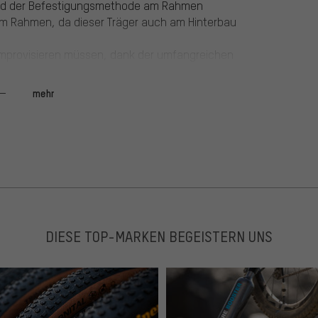
und der Befestigungsmethode am Rahmen
am Rahmen, da dieser Träger auch am Hinterbau
h improvisieren müssen, dank der umfangreichen
, hab ich den Träger auch in ca ner Stunde fest und
mehr
en am MTB nutzt.
DIESE TOP-MARKEN BEGEISTERN UNS