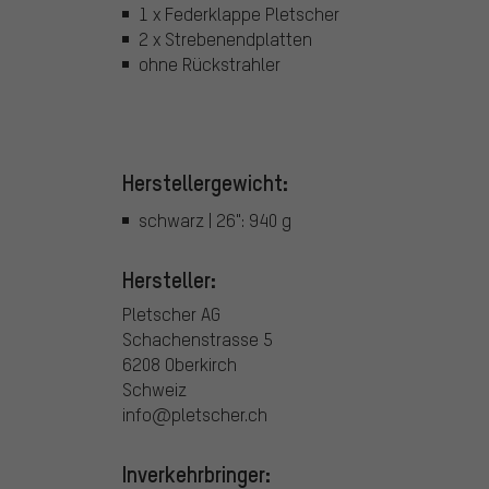
1 x Federklappe Pletscher
2 x Strebenendplatten
ohne Rückstrahler
Herstellergewicht:
schwarz | 26": 940 g
Hersteller:
Pletscher AG
Schachenstrasse 5
6208 Oberkirch
Schweiz
info@pletscher.ch
Inverkehrbringer: