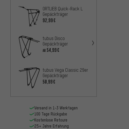
ORTLIEB Quick-Rack L
Topeak
Gepäckträger
Quick
Gepäc
92,99€
89,99
Rackti
tubus Disco
Gepäc
Gepäckträger
33,
AB
54,99€
AB
Topeak
Mount
tubus Vega Classic 29er
89,99
Gepäckträger
50,99€
Versand in 1-3 Werktagen
100 Tage Rückgabe
Kostenlose Retoure
25+ Jahre Erfahrung