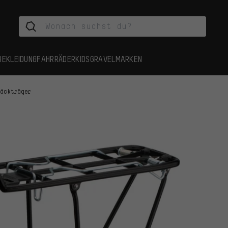
BEKLEIDUNG
FAHRRÄDER
KIDS
GRAVEL
MARKEN
päckträger