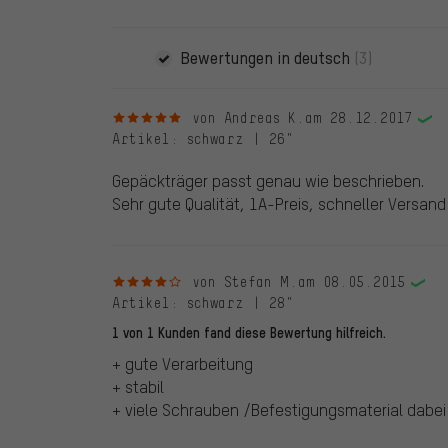
Bewertungen in deutsch
(3)
5 von 5 Sternen
von Andreas K.
am 28.12.2017
Artikel
: schwarz | 26"
Gepäckträger passt genau wie beschrieben.
Sehr gute Qualität, 1A-Preis, schneller Versand
4 von 5 Sternen
von Stefan M.
am 08.05.2015
Artikel
: schwarz | 28"
1 von 1 Kunden fand diese Bewertung hilfreich.
+ gute Verarbeitung
+ stabil
+ viele Schrauben /Befestigungsmaterial dabei