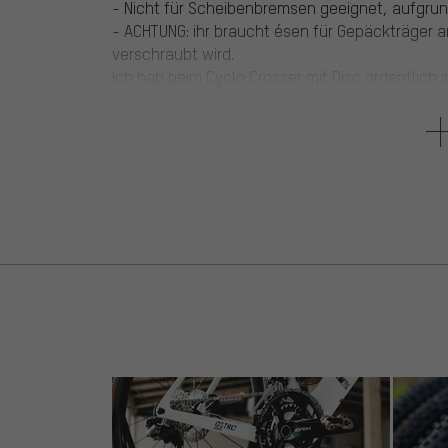
- Nicht für Scheibenbremsen geeignet, aufgr
- ACHTUNG: ihr braucht ésen für Gepäckträger 
verschraubt wird.
Ich hab beim Cyclo Crosser mit Disc ordentlic
Befestigungsbleche, welche ich umgebaut habe
Sicher am Rad gehabt.
5 von 5 Sternen
von Georg N.
am 03.01.2014
Artikel
: schwarz | 26"
Ideal wenn man nur gelegentlich Gepäcktasch
Sehr stabil und super schnell zu montieren.
auf jeden fall zu Empfehlen.