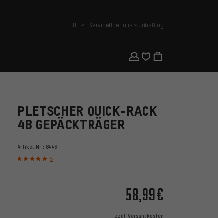
DE
Service
Über uns
Jobs
Blog
Deutsch
PLETSCHER QUICK-RACK
4B GEPÄCKTRÄGER
Artikel-Nr.:
8446
5
58,99€
zzgl.
Versandkosten