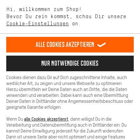
Sprache"
Mit Leistungs-Cookies nimmst Du mit Deinem Shopping-Verhalten
Hi, willkommen zum Shop!
selbst Einfluss auf die Verbesserung unserer Webseite und
DE
EN
ES
FR
Bevor Du rein kommst, schau Dir unsere
Deutsch
english
español
français
unseres Shop-Angebots.
Cookie-Einstellungen
an.
Mehr Komfort
VERTRAG WIDERRUFEN
Aachener Community
Affiliateprogramm
Dein Shopping-Erlebnis wird komfortabler. Mit Komfort-Cookies
stellen wir Verknüpfungen zu Social Media Plattformen her. So
Alle Cookies akzeptieren
Impressum
Datenschutz
Allgemeine Geschäftsbedingungen
können wir dir weitere nützliche Inhalte und Informationen zur
Verfügung stellen. Zudem hast du die Möglichkeit zusätzliche
Hinweisgebersystem
Hinweise zur Batterieentsorgung
Services zu nutzen, die es dir erleichtern die richtigen Produkte zu
Nur Notwendige Cookies
finden. Beispielsweise bieten wir eine Chat-Funktion an, damit
Cookie-Einstellungen
Kontrast ändern
Fragen schnell und unkompliziert beantwortet werden können.
Cookies dienen dazu Dir auf Dich zugeschnittene Inhalte, auch
Basis
Alle Preise verstehen sich in Euro und exkl. MwSt zuzüglich
werblicher Art, zu zeigen und unsere Webseite zu optimieren.
Hierzu übermitteln wir Deine Daten auch an Dritte, die die Daten
Versandkosten
USA
für Lieferung nach
.
Basis-Cookies gewährleisten, dass Du unsere Webseite
verwenden und verarbeiten. Dabei kann auch eine Übermittlung
grundsätzlich nutzen kannst.
Deiner Daten in Drittländer ohne Angemessenheitsbeschluss oder
geeignete Garantie erfolgen.
alle Cookies akzeptierst
Wenn Du
, dann willigst Du in die
Verarbeitung und Datenübermittlung auch in Drittländer ein. Du
kannst Deine Einwilligung jederzeit für die Zukunft widerrufen.
Dann ist unsere Seite aber nicht optimiert und einige Features