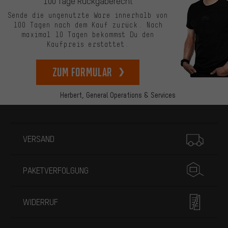
100 Tage Rückgaberecht
Sende die ungenutzte Ware innerhalb von
100 Tagen nach dem Kauf zurück. Nach
maximal 10 Tagen bekommst Du den
Kaufpreis erstattet.
zum Formular
Herbert,
General Operations & Services
Mehr Informationen
VERSAND
PAKETVERFOLGUNG
WIDERRUF