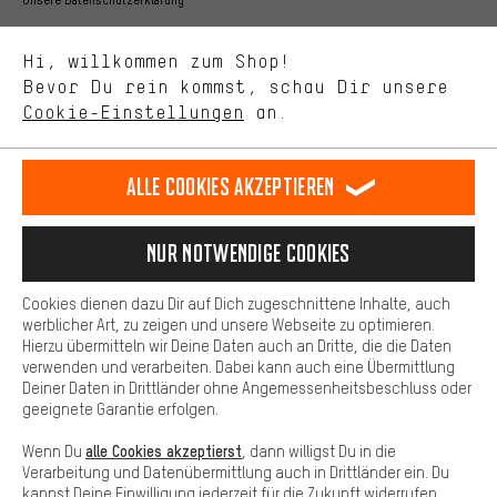
Uns interessiert, was Du in unserem Shop suchst und brauchst.
Sprache"
Mit Leistungs-Cookies nimmst Du mit Deinem Shopping-Verhalten
Hi, willkommen zum Shop!
selbst Einfluss auf die Verbesserung unserer Webseite und
DE
EN
ES
FR
Bevor Du rein kommst, schau Dir unsere
Deutsch
english
español
français
unseres Shop-Angebots.
Cookie-Einstellungen
an.
Mehr Komfort
VERTRAG WIDERRUFEN
Aachener Community
Affiliateprogramm
Dein Shopping-Erlebnis wird komfortabler. Mit Komfort-Cookies
stellen wir Verknüpfungen zu Social Media Plattformen her. So
Alle Cookies akzeptieren
Impressum
Datenschutz
Allgemeine Geschäftsbedingungen
können wir dir weitere nützliche Inhalte und Informationen zur
Verfügung stellen. Zudem hast du die Möglichkeit zusätzliche
Hinweisgebersystem
Hinweise zur Batterieentsorgung
Services zu nutzen, die es dir erleichtern die richtigen Produkte zu
Nur Notwendige Cookies
finden. Beispielsweise bieten wir eine Chat-Funktion an, damit
Cookie-Einstellungen
Kontrast ändern
Fragen schnell und unkompliziert beantwortet werden können.
Cookies dienen dazu Dir auf Dich zugeschnittene Inhalte, auch
Basis
Alle Preise verstehen sich in Euro und exkl. MwSt zuzüglich
werblicher Art, zu zeigen und unsere Webseite zu optimieren.
Hierzu übermitteln wir Deine Daten auch an Dritte, die die Daten
Versandkosten
USA
für Lieferung nach
.
Basis-Cookies gewährleisten, dass Du unsere Webseite
verwenden und verarbeiten. Dabei kann auch eine Übermittlung
grundsätzlich nutzen kannst.
Deiner Daten in Drittländer ohne Angemessenheitsbeschluss oder
geeignete Garantie erfolgen.
alle Cookies akzeptierst
Wenn Du
, dann willigst Du in die
Verarbeitung und Datenübermittlung auch in Drittländer ein. Du
kannst Deine Einwilligung jederzeit für die Zukunft widerrufen.