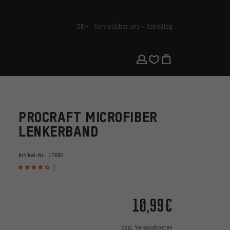
DE
Service
Über uns
Jobs
Blog
Deutsch
PROCRAFT MICROFIBER
LENKERBAND
Artikel-Nr.:
17692
3
10,99€
zzgl.
Versandkosten