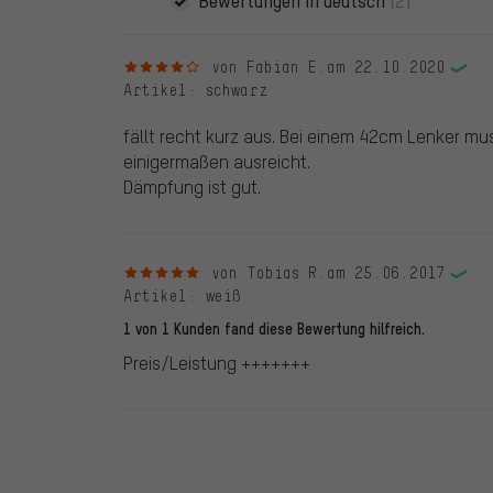
Bewertungen in deutsch
(2)
4 von 5 Sternen
von Fabian E.
am 22.10.2020
Artikel
: schwarz
fällt recht kurz aus. Bei einem 42cm Lenker mus
einigermaßen ausreicht.
Dämpfung ist gut.
5 von 5 Sternen
von Tobias R.
am 25.06.2017
Artikel
: weiß
1 von 1 Kunden fand diese Bewertung hilfreich.
Preis/Leistung +++++++