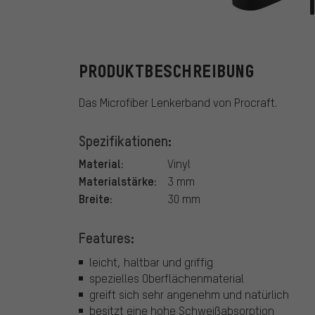
Procraft
PRODUKTBESCHREIBUNG
Das Microfiber Lenkerband von Procraft.
Spezifikationen:
Material:
Vinyl
Materialstärke:
3 mm
Breite:
30 mm
Features:
leicht, haltbar und griffig
spezielles Oberflächenmaterial
greift sich sehr angenehm und natürlich
besitzt eine hohe Schweißabsorption