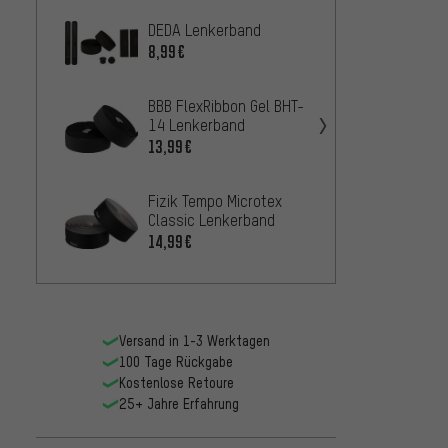
DEDA Lenkerband
DEDA M
Lenke
8,99€
11,99
BBB FlexRibbon Gel BHT-
14 Lenkerband
BBB Gr
BHT-1
13,99€
13,99
Fizik Tempo Microtex
Classic Lenkerband
BBB S
12 Le
14,99€
12,99
Versand in 1-3 Werktagen
100 Tage Rückgabe
Kostenlose Retoure
25+ Jahre Erfahrung