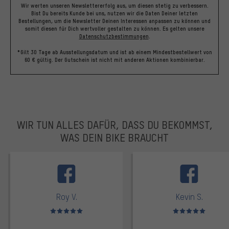
Wir werten unseren Newslettererfolg aus, um diesen stetig zu verbessern.
Bist Du bereits Kunde bei uns, nutzen wir die Daten Deiner letzten
Bestellungen, um die Newsletter Deinen Interessen anpassen zu können und
somit diesen für Dich wertvoller gestalten zu können.
Es gelten unsere
Datenschutzbestimmungen
.
*Gilt 30 Tage ab Ausstellungsdatum und ist ab einem Mindestbestellwert von
60 € gültig. Der Gutschein ist nicht mit anderen Aktionen kombinierbar.
WIR TUN ALLES DAFÜR, DASS DU BEKOMMST,
WAS DEIN BIKE BRAUCHT
facebook
Roy V.
Kevin S.
Bewertungen: 5 von 5
Bewertungen: 5 von 5