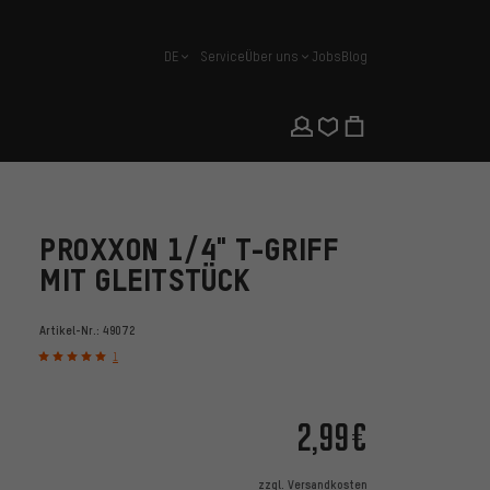
DE
Service
Über uns
Jobs
Blog
Deutsch
PROXXON 1/4" T-GRIFF
MIT GLEITSTÜCK
Artikel-Nr.:
49072
1
2,99€
zzgl.
Versandkosten