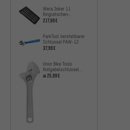
Wera Joker 11
Ringratschen-
Maulschlüssel-Satz
217,99€
ParkTool Verstellbarer
Schlüssel PAW-12
37,99€
Unior Bike Tools
Rollgabelschlüssel
250/1
25,99€
AB