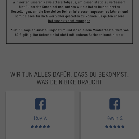
Wir werten unseren Newslettererfolg aus, um diesen stetig zu verbessern.
Bist Du bereits Kunde bei uns, nutzen wir die Daten Deiner letzten
Bestellungen, um die Newsletter Deinen Interessen anpassen zu können und
somit diesen für Dich wertvoller gestalten zu können.
Es gelten unsere
Datenschutzbestimmungen
.
*Gilt 30 Tage ab Ausstellungsdatum und ist ab einem Mindestbestellwert von
60 € gültig. Der Gutschein ist nicht mit anderen Aktionen kombinierbar.
WIR TUN ALLES DAFÜR, DASS DU BEKOMMST,
WAS DEIN BIKE BRAUCHT
facebook
Roy V.
Kevin S.
Bewertungen: 5 von 5
Bewertungen: 5 von 5