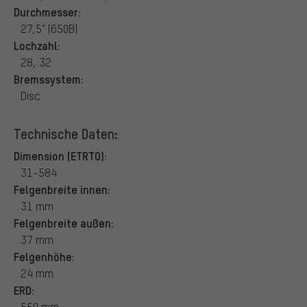
Durchmesser:
27,5" (650B)
Lochzahl:
28, 32
Bremssystem:
Disc
Technische Daten:
Dimension (ETRTO):
31-584
Felgenbreite innen:
31 mm
Felgenbreite außen:
37 mm
Felgenhöhe:
24 mm
ERD:
550 mm