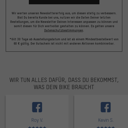
Wir werten unseren Newslettererfolg aus, um diesen stetig zu verbessern.
Bist Du bereits Kunde bei uns, nutzen wir die Daten Deiner letzten
Bestellungen, um die Newsletter Deinen Interessen anpassen zu können und
somit diesen für Dich wertvoller gestalten zu können.
Es gelten unsere
Datenschutzbestimmungen
.
*Gilt 30 Tage ab Ausstellungsdatum und ist ab einem Mindestbestellwert von
60 € gültig. Der Gutschein ist nicht mit anderen Aktionen kombinierbar.
WIR TUN ALLES DAFÜR, DASS DU BEKOMMST,
WAS DEIN BIKE BRAUCHT
facebook
Roy V.
Kevin S.
Bewertungen: 5 von 5
Bewertungen: 5 von 5