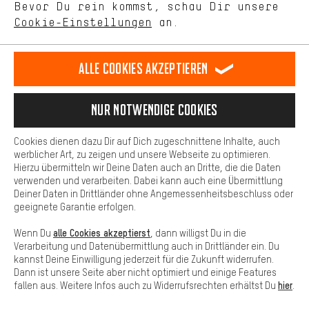
DE
EN
ES
FR
Bevor Du rein kommst, schau Dir unsere
Deutsch
english
español
français
unseres Shop-Angebots.
Cookie-Einstellungen
an.
Mehr Komfort
VERTRAG WIDERRUFEN
Aachener Community
Affiliateprogramm
Dein Shopping-Erlebnis wird komfortabler. Mit Komfort-Cookies
stellen wir Verknüpfungen zu Social Media Plattformen her. So
Alle Cookies akzeptieren
Impressum
Datenschutz
Allgemeine Geschäftsbedingungen
können wir dir weitere nützliche Inhalte und Informationen zur
Verfügung stellen. Zudem hast du die Möglichkeit zusätzliche
Hinweisgebersystem
Hinweise zur Batterieentsorgung
Services zu nutzen, die es dir erleichtern die richtigen Produkte zu
Nur Notwendige Cookies
finden. Beispielsweise bieten wir eine Chat-Funktion an, damit
Cookie-Einstellungen
Kontrast ändern
Fragen schnell und unkompliziert beantwortet werden können.
Cookies dienen dazu Dir auf Dich zugeschnittene Inhalte, auch
Basis
Alle Preise verstehen sich in Euro und exkl. MwSt zuzüglich
werblicher Art, zu zeigen und unsere Webseite zu optimieren.
Hierzu übermitteln wir Deine Daten auch an Dritte, die die Daten
Versandkosten
USA
für Lieferung nach
.
Basis-Cookies gewährleisten, dass Du unsere Webseite
verwenden und verarbeiten. Dabei kann auch eine Übermittlung
grundsätzlich nutzen kannst.
Deiner Daten in Drittländer ohne Angemessenheitsbeschluss oder
geeignete Garantie erfolgen.
alle Cookies akzeptierst
Wenn Du
, dann willigst Du in die
Verarbeitung und Datenübermittlung auch in Drittländer ein. Du
kannst Deine Einwilligung jederzeit für die Zukunft widerrufen.
Dann ist unsere Seite aber nicht optimiert und einige Features
hier
fallen aus. Weitere Infos auch zu Widerrufsrechten erhältst Du
.