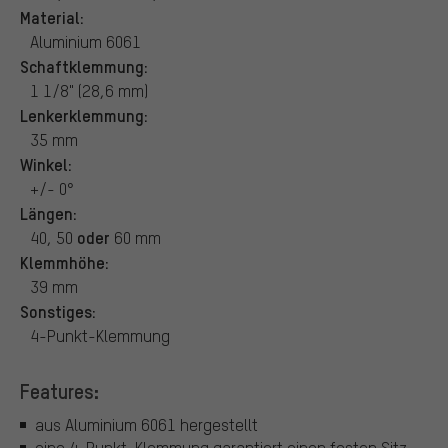
Material:
Aluminium 6061
Schaftklemmung:
1 1/8" (28,6 mm)
Lenkerklemmung:
35 mm
Winkel:
+/- 0°
Längen:
oder
40, 50
60 mm
Klemmhöhe:
39 mm
Sonstiges:
4-Punkt-Klemmung
Features:
aus Aluminium 6061 hergestellt
eine 4-Punkt-Klemmung garantiert einen festen Sitz