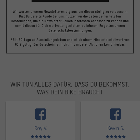
Wir werten unseren Newslettererfolg aus, um diesen stetig zu verbessern.
Bist Du bereits Kunde bei uns, nutzen wir die Daten Deiner letzten
Bestellungen, um die Newsletter Deinen Interessen anpassen zu können und
somit diesen für Dich wertvoller gestalten zu können.
Es gelten unsere
Datenschutzbestimmungen
.
*Gilt 30 Tage ab Ausstellungsdatum und ist ab einem Mindestbestellwert von
60 € gültig. Der Gutschein ist nicht mit anderen Aktionen kombinierbar.
WIR TUN ALLES DAFÜR, DASS DU BEKOMMST,
WAS DEIN BIKE BRAUCHT
facebook
Roy V.
Kevin S.
Bewertungen: 5 von 5
Bewertungen: 5 von 5