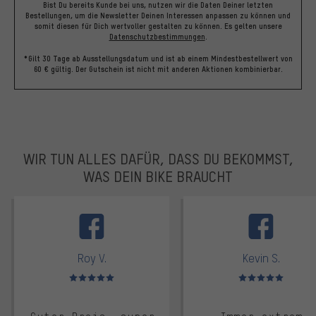
Bist Du bereits Kunde bei uns, nutzen wir die Daten Deiner letzten
Bestellungen, um die Newsletter Deinen Interessen anpassen zu können und
somit diesen für Dich wertvoller gestalten zu können.
Es gelten unsere
Datenschutzbestimmungen
.
*Gilt 30 Tage ab Ausstellungsdatum und ist ab einem Mindestbestellwert von
60 € gültig. Der Gutschein ist nicht mit anderen Aktionen kombinierbar.
WIR TUN ALLES DAFÜR, DASS DU BEKOMMST,
WAS DEIN BIKE BRAUCHT
facebook
Roy V.
Kevin S.
Bewertungen: 5 von 5
Bewertungen: 5 von 5