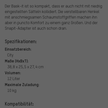
Der Bask-it ist so kompakt, dass er auch nicht mit niedrig
eingestellten Sätteln kollidiert. Die verstellbaren Henkel
mit anschmiegsamen Schaumstoffgriffen machen ihn
aber in puncto Komfort zu einem ganz Großen. Und der
Snapit-Adapter ist auch schon dran.
Spezifikationen:
Einsatzbereich:
City
Maße (HxBxT):
38,8 x 25,5 x 27,4 cm
Volumen:
12 Liter
Maximale Zuladung:
10 kg
Kompatibilität: