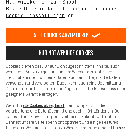
Hi, willkommen zum Shop!
selbst Einfluss auf die Verbesserung unserer Webseite und
DE
EN
ES
FR
Bevor Du rein kommst, schau Dir unsere
Deutsch
english
español
français
unseres Shop-Angebots.
Cookie-Einstellungen
an.
Mehr Komfort
VERTRAG WIDERRUFEN
Aachener Community
Affiliateprogramm
Dein Shopping-Erlebnis wird komfortabler. Mit Komfort-Cookies
stellen wir Verknüpfungen zu Social Media Plattformen her. So
Alle Cookies akzeptieren
Impressum
Datenschutz
Allgemeine Geschäftsbedingungen
können wir dir weitere nützliche Inhalte und Informationen zur
Verfügung stellen. Zudem hast du die Möglichkeit zusätzliche
Hinweisgebersystem
Hinweise zur Batterieentsorgung
Services zu nutzen, die es dir erleichtern die richtigen Produkte zu
Nur Notwendige Cookies
finden. Beispielsweise bieten wir eine Chat-Funktion an, damit
Cookie-Einstellungen
Kontrast ändern
Fragen schnell und unkompliziert beantwortet werden können.
Cookies dienen dazu Dir auf Dich zugeschnittene Inhalte, auch
Basis
Alle Preise verstehen sich in Euro und exkl. MwSt zuzüglich
werblicher Art, zu zeigen und unsere Webseite zu optimieren.
Hierzu übermitteln wir Deine Daten auch an Dritte, die die Daten
Versandkosten
USA
für Lieferung nach
.
Basis-Cookies gewährleisten, dass Du unsere Webseite
verwenden und verarbeiten. Dabei kann auch eine Übermittlung
grundsätzlich nutzen kannst.
Deiner Daten in Drittländer ohne Angemessenheitsbeschluss oder
geeignete Garantie erfolgen.
alle Cookies akzeptierst
Wenn Du
, dann willigst Du in die
Verarbeitung und Datenübermittlung auch in Drittländer ein. Du
kannst Deine Einwilligung jederzeit für die Zukunft widerrufen.
Dann ist unsere Seite aber nicht optimiert und einige Features
hier
fallen aus. Weitere Infos auch zu Widerrufsrechten erhältst Du
.