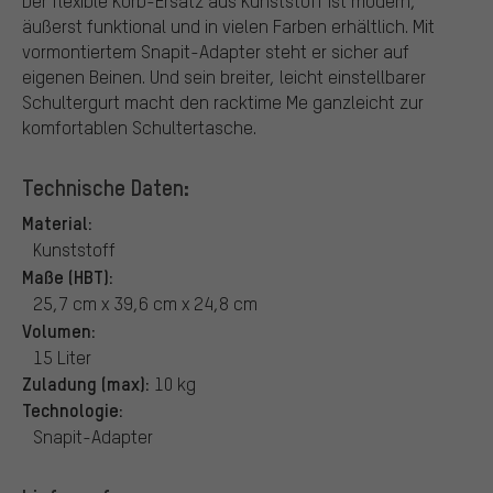
Der flexible Korb-Ersatz aus Kunststoff ist modern,
äußerst funktional und in vielen Farben erhältlich. Mit
vormontiertem Snapit-Adapter steht er sicher auf
eigenen Beinen. Und sein breiter, leicht einstellbarer
Schultergurt macht den racktime Me ganzleicht zur
komfortablen Schultertasche.
Technische Daten:
Material:
Kunststoff
Maße (HBT):
25,7 cm x 39,6 cm x 24,8 cm
Volumen:
15 Liter
Zuladung (max):
10 kg
Technologie:
Snapit-Adapter