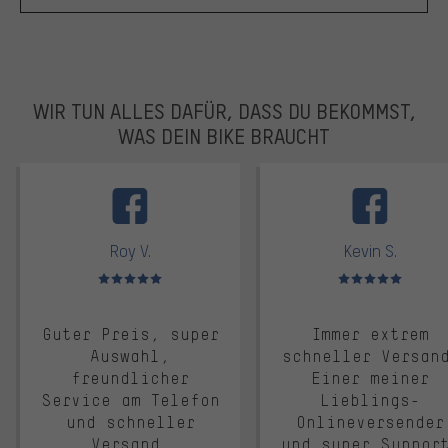
WIR TUN ALLES DAFÜR, DASS DU BEKOMMST,
WAS DEIN BIKE BRAUCHT
facebook
Roy V.
Kevin S.
Bewertungen: 5 von 5
Bewertungen: 5 von 5
Guter Preis, super
Immer extrem
Auswahl,
schneller Versan
freundlicher
Einer meiner
Service am Telefon
Lieblings-
und schneller
Onlineversender
Versand.
und super Suppor