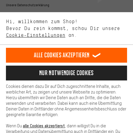
Bessere Leistung
Unsere Datenschutzerklärung
Uns interessiert, was Du in unserem Shop suchst und brauchst.
Sprache"
Mit Leistungs-Cookies nimmst Du mit Deinem Shopping-Verhalten
Hi, willkommen zum Shop!
selbst Einfluss auf die Verbesserung unserer Webseite und
DE
EN
ES
FR
Bevor Du rein kommst, schau Dir unsere
Deutsch
english
español
français
unseres Shop-Angebots.
Cookie-Einstellungen
an.
Mehr Komfort
VERTRAG WIDERRUFEN
Aachener Community
Affiliateprogramm
Dein Shopping-Erlebnis wird komfortabler. Mit Komfort-Cookies
stellen wir Verknüpfungen zu Social Media Plattformen her. So
Alle Cookies akzeptieren
Impressum
Datenschutz
Allgemeine Geschäftsbedingungen
können wir dir weitere nützliche Inhalte und Informationen zur
Verfügung stellen. Zudem hast du die Möglichkeit zusätzliche
Hinweisgebersystem
Hinweise zur Batterieentsorgung
Services zu nutzen, die es dir erleichtern die richtigen Produkte zu
Nur Notwendige Cookies
finden. Beispielsweise bieten wir eine Chat-Funktion an, damit
Cookie-Einstellungen
Kontrast ändern
Fragen schnell und unkompliziert beantwortet werden können.
Cookies dienen dazu Dir auf Dich zugeschnittene Inhalte, auch
Basis
werblicher Art, zu zeigen und unsere Webseite zu optimieren.
Alle Preise verstehen sich in Euro und exkl. MwSt zuzüglich
Hierzu übermitteln wir Deine Daten auch an Dritte, die die Daten
Versandkosten
USA
für Lieferung nach
.
Basis-Cookies gewährleisten, dass Du unsere Webseite
verwenden und verarbeiten. Dabei kann auch eine Übermittlung
grundsätzlich nutzen kannst.
Deiner Daten in Drittländer ohne Angemessenheitsbeschluss oder
geeignete Garantie erfolgen.
alle Cookies akzeptierst
Wenn Du
, dann willigst Du in die
Verarbeitung und Datenübermittlung auch in Drittländer ein. Du