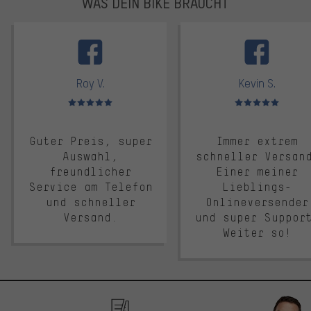
WAS DEIN BIKE BRAUCHT
facebook
Roy V.
Kevin S.
Bewertungen: 5 von 5
Bewertungen: 5 von 5
Guter Preis, super
Immer extrem
Auswahl,
schneller Versan
freundlicher
Einer meiner
Service am Telefon
Lieblings-
und schneller
Onlineversender
Versand.
und super Suppor
Weiter so!