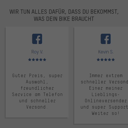
WIR TUN ALLES DAFÜR, DASS DU BEKOMMST,
WAS DEIN BIKE BRAUCHT
facebook
Roy V.
Kevin S.
Bewertungen: 5 von 5
Bewertungen: 5 von 5
Guter Preis, super
Immer extrem
Auswahl,
schneller Versan
freundlicher
Einer meiner
Service am Telefon
Lieblings-
und schneller
Onlineversender
Versand.
und super Suppor
Weiter so!