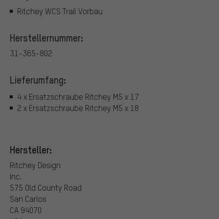
Ritchey WCS Trail Vorbau
Herstellernummer:
31-365-802
Lieferumfang:
4 x Ersatzschraube Ritchey M5 x 17
2 x Ersatzschraube Ritchey M5 x 18
Hersteller:
Ritchey Design
Inc.
575 Old County Road
San Carlos
CA 94070