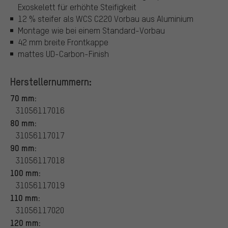
Exoskelett für erhöhte Steifigkeit
12 % steifer als WCS C220 Vorbau aus Aluminium
Montage wie bei einem Standard-Vorbau
42 mm breite Frontkappe
mattes UD-Carbon-Finish
Herstellernummern:
70 mm:
31056117016
80 mm:
31056117017
90 mm:
31056117018
100 mm:
31056117019
110 mm:
31056117020
120 mm: