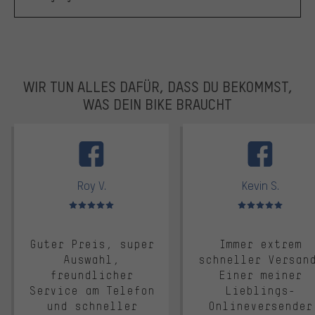
WIR TUN ALLES DAFÜR, DASS DU BEKOMMST,
WAS DEIN BIKE BRAUCHT
facebook
Roy V.
Kevin S.
Bewertungen: 5 von 5
Bewertungen: 5 von 5
Guter Preis, super
Immer extrem
Auswahl,
schneller Versan
freundlicher
Einer meiner
Service am Telefon
Lieblings-
und schneller
Onlineversender