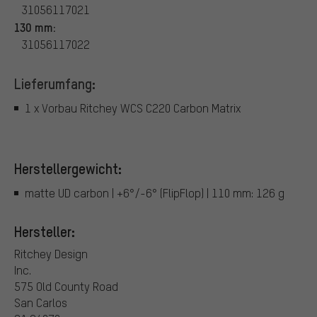
31056117021
130 mm:
31056117022
Lieferumfang:
1 x Vorbau Ritchey WCS C220 Carbon Matrix
Herstellergewicht:
matte UD carbon | +6°/-6° (FlipFlop) | 110 mm: 126 g
Hersteller:
Ritchey Design
Inc.
575 Old County Road
San Carlos