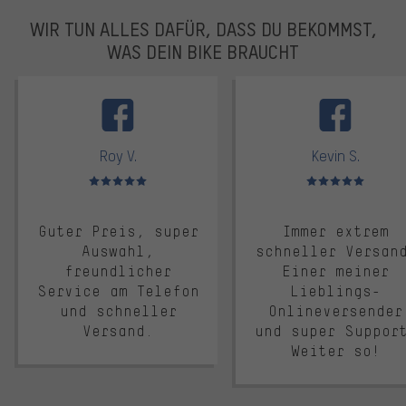
WIR TUN ALLES DAFÜR, DASS DU BEKOMMST,
WAS DEIN BIKE BRAUCHT
facebook
Roy V.
Kevin S.
Bewertungen: 5 von 5
Bewertungen: 5 von 5
Guter Preis, super
Immer extrem
Auswahl,
schneller Versan
freundlicher
Einer meiner
Service am Telefon
Lieblings-
und schneller
Onlineversender
Versand.
und super Suppor
Weiter so!