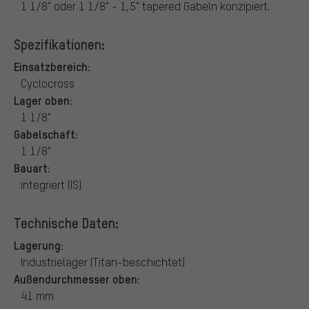
1 1/8" oder 1 1/8" - 1,5" tapered Gabeln konzipiert.
Spezifikationen:
Einsatzbereich:
Cyclocross
Lager oben:
1 1/8"
Gabelschaft:
1 1/8"
Bauart:
integriert (IS)
Technische Daten:
Lagerung:
Industrielager (Titan-beschichtet)
Außendurchmesser oben:
41 mm